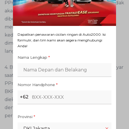
PPnBM dikreditkan, maka tujuan beban pajak tidak
akan tercapai dengan baik. PPnBM akan
dibebankan sebagai biaya oleh PKP yang telah
menyerahkan BKP dalam mata rantai distribusi
Dapatkan penawaran cicilan ringan di Auto2000. Isi
kedua. Hal ini menjadi unsur harga jual yang
formulir, dan tim kami akan segera menghubungi
diminta dari pembeli, yaitu PKP karena membeli
Anda!
langsung dari pedagang besar.
Nama Lengkap
*
4. Berbicara mengenai ekspor, PPnBM yang dibayar
saat perolehan dapat diminta kembali. Memang,
PPnBM tidak dapat dikreditkan. Namun apabila
Nomor Handphone
*
BKP yang masuk golongan barang mewah akan
+62
diekspor, maka PPnBM yang dibayar berkaitan
dengan perolehan BKP dapat diajukan
permohonan restitusi.
Provinsi
*
DKI Jakarta