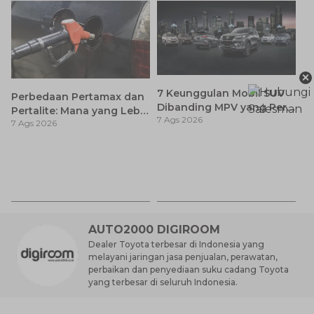
×
7 Keunggulan Mobil SUV
Perbedaan Pertamax dan
Dibanding MPV yang Perlu
Pertalite: Mana yang Lebih
7 Ags 2026
Anda Ketahui
7 Ags 2026
Baik untuk Mobil Toyota
Anda?
Ca
K
7 
St
M
AUTO2000 DIGIROOM
Dealer Toyota terbesar di Indonesia yang
melayani jaringan jasa penjualan, perawatan,
perbaikan dan penyediaan suku cadang Toyota
yang terbesar di seluruh Indonesia.