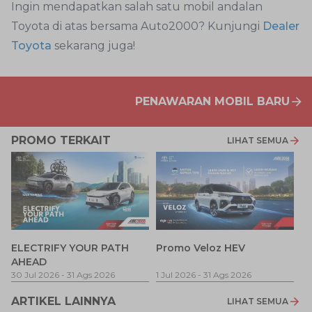
Ingin mendapatkan salah satu mobil andalan
Toyota di atas bersama Auto2000? Kunjungi
Dealer
Toyota
sekarang juga!
PENAWARAN MOBIL BARU
PROMO TERKAIT
LIHAT SEMUA
P
ELECTRIFY YOUR PATH
Promo Veloz HEV
T
AHEAD
Pe
1 
30 Jul 2026
-
31 Ags 2026
1 Jul 2026
-
31 Ags 2026
ARTIKEL LAINNYA
LIHAT SEMUA