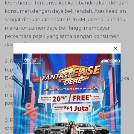
lebih tinggi. Tentunya ketika dibandingkan dengan
konsumen dengan daya beli rendah. Asas keadilan
sangat ditekankan dalam PPnBM karena jika tidak,
maka konsumen daya beli tinggi membayar
persentase pajak yang sama dengan konsumen
daya beli rendah.
2. PPnBM hanya dikenakan satu kali saja. Lebih
tepatnya saat ada proses impor atau penyerahan
BKP yang masuk golongan barang mewah. Jadi, jika
ada pabrikan di Indonesia yang memang
memproduksi golongan barang mewah, sudah
pasti akan dikenakan PPnBM.
3. PPnBM juga tidak dapat dikreditkan karena
sasaran jenis pajak ini adalah konsumen. Jika