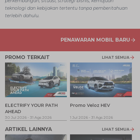
perkembangan, situasi, strategi bisnis, kemajuan
teknologi dan kebijakan tertentu tanpa pemberitahuan
terlebih dahulu.
PENAWARAN MOBIL BARU
PROMO TERKAIT
LIHAT SEMUA
P
ELECTRIFY YOUR PATH
Promo Veloz HEV
T
AHEAD
Pe
1 
30 Jul 2026
-
31 Ags 2026
1 Jul 2026
-
31 Ags 2026
ARTIKEL LAINNYA
LIHAT SEMUA