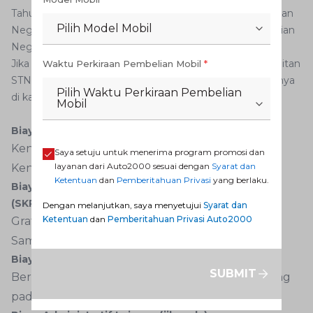
Tahun 2016 tentang Jenis dan Tarif atas Jenis Penerimaan
Pilih Model Mobil
Negara Bukan Pajak (PNBP) yang berlaku pada Kepolisian
Negara Republik Indonesia.
Jika Anda kehilangan STNK, berikut rincian biaya penerbitan
Waktu Perkiraan Pembelian Mobil
*
STNK baru yang perlu Anda persiapkan saat mengurusnya
Pilih Waktu Perkiraan Pembelian
di kantor Samsat sesuai domisili kendaraan Anda:
Mobil
Biaya STNK Baru:
Kendaraan roda dua (motor): Rp100.000
Saya setuju untuk menerima program promosi dan
layanan dari Auto2000 sesuai dengan
Syarat dan
Kendaraan roda empat (mobil): Rp200.000
Ketentuan
dan
Pemberitahuan Privasi
yang berlaku.
Biaya Penerbitan Surat Ketetapan Pajak Daerah
(SKPD):
Dengan melanjutkan, saya menyetujui
Syarat dan
Ketentuan
dan
Pemberitahuan Privasi Auto2000
Gratis, karena sudah termasuk dalam layanan
Samsat
Biaya Cek Fisik Kendaraan:
SUBMIT
Berkisar antara Rp25.000 – Rp50.000, tergantung
pada kebijakan kantor Samsat setempat