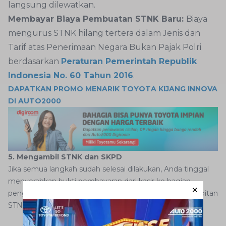
langsung dilewatkan.
Membayar Biaya Pembuatan STNK Baru:
Biaya
mengurus STNK hilang tertera dalam Jenis dan
Tarif atas Penerimaan Negara Bukan Pajak Polri
berdasarkan
Peraturan Pemerintah Republik
Indonesia No. 60 Tahun 2016
.
DAPATKAN PROMO MENARIK TOYOTA KIJANG INNOVA
DI AUTO2000
5. Mengambil STNK dan SKPD
Jika semua langkah sudah selesai dilakukan, Anda tinggal
menyerahkan bukti pembayaran dari kasir ke bagian
pengambilan STNK baru. Lalu, tunggulah proses penerbitan
STNK baru selesai.