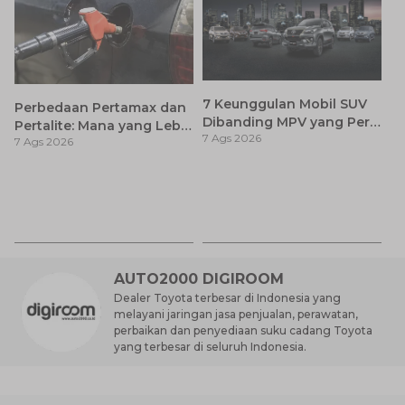
7 Keunggulan Mobil SUV
Perbedaan Pertamax dan
Dibanding MPV yang Perlu
Pertalite: Mana yang Lebih
7 Ags 2026
Anda Ketahui
7 Ags 2026
Baik untuk Mobil Toyota
Anda?
Ca
K
7 
St
M
AUTO2000 DIGIROOM
Dealer Toyota terbesar di Indonesia yang
melayani jaringan jasa penjualan, perawatan,
perbaikan dan penyediaan suku cadang Toyota
yang terbesar di seluruh Indonesia.