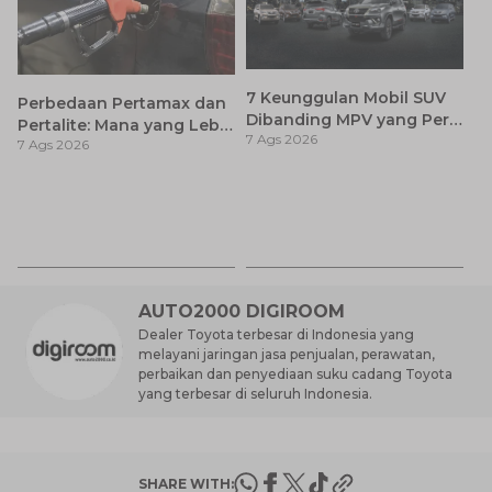
7 Keunggulan Mobil SUV
Perbedaan Pertamax dan
Dibanding MPV yang Perlu
Pertalite: Mana yang Lebih
7 Ags 2026
Anda Ketahui
7 Ags 2026
Baik untuk Mobil Toyota
Anda?
Ay
S
7 
d
AUTO2000 DIGIROOM
Dealer Toyota terbesar di Indonesia yang
melayani jaringan jasa penjualan, perawatan,
perbaikan dan penyediaan suku cadang Toyota
yang terbesar di seluruh Indonesia.
SHARE WITH: