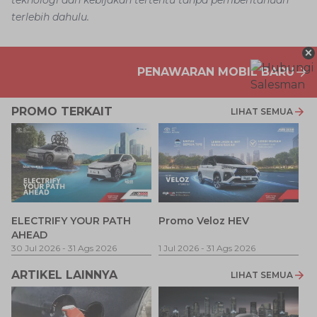
teknologi dan kebijakan tertentu tanpa pemberitahuan
terlebih dahulu.
×
PENAWARAN MOBIL BARU
PROMO TERKAIT
LIHAT SEMUA
P
ELECTRIFY YOUR PATH
Promo Veloz HEV
T
AHEAD
Pe
1 
30 Jul 2026
-
31 Ags 2026
1 Jul 2026
-
31 Ags 2026
ARTIKEL LAINNYA
LIHAT SEMUA