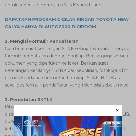
untuk keperluan mengurus STNK yang hilang.
DAPATKAN PROGRAM CICILAN RINGAN TOYOTA NEW
CALYA HANYA DI AUTO2000 DIGIROOM
2. Mengisi Formulir Pendaftaran
Cara buat surat kehilangan STNK selanjutnya yaitu mengisi
formulir pendaftaran dengan lengkap. Berikan juga semua
dokumen yang diperlukan ke loket. Berikan surat
keterangan kehilangan STNK dari kepolisian, fotokopi KTP
pemilik kendaraan bermotor, Fotokopi STNK, BPKB asli,
sekaligus formulir pendaftaran yang telah diisi sebelumnya.
3. Penerbitan SKTLK
Pihak kepolisian akan mengeluarkan dokumen yang
disebut Surat Keterangan Tanda Lapor Kehilangan (SKTLK).
Surat ini menjadi bukti bahwa Anda sudah melaporkan
kehilangan STNK secara resmi. Nantinya, SKTLK tersebut