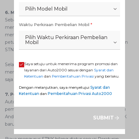
Pilih Model Mobil
6. Menunggu Pembuatan STNK Baru
Sebagai langkah terakhir, AutoFamily hanya perlu
Waktu Perkiraan Pembelian Mobil
*
menunggu pembuatan STNK yang baru. Anda harus
menyerahkan bukti pembayaran terlebih dahulu dan
Pilih Waktu Perkiraan Pembelian
Mobil
petugas Samsat akan langsung memproses pembuatan
STNK mobil yang baru.
Saya setuju untuk menerima program promosi dan
Selanjutnya Anda hanya perlu menunggu petugas
layanan dari Auto2000 sesuai dengan
Syarat dan
memanggil nama. Saat nama Anda dipanggil, langsung
Ketentuan
dan
Pemberitahuan Privasi
yang berlaku.
saja melakukan pengambilan STNK baru di loket.
Dengan melanjutkan, saya menyetujui
Syarat dan
Ketentuan
dan
Pemberitahuan Privasi Auto2000
7. Pembayaran Biaya Pembuatan STNK
AutoFamily hampir sampai di ujung rangkaian proses
pembuatan STNK baru. Langkah selanjutnya yang perlu
Anda lakukan adalah membayar biaya pembuatan STNK
SUBMIT
baru.