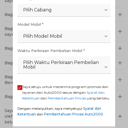
saya inginkan?
Pilih Cabang
Bagaimana cara merawat aki agar tahan lama?
Model Mobil
*
Bagaimana cara mendaftar untuk servis kendaraan
saya tanpa harus mengantri di bengkel Auto2000?
Pilih Model Mobil
Bagaimana cara membeli mobil bekas/ used car?
Waktu Perkiraan Pembelian Mobil
*
Pilih Waktu Perkiraan Pembelian
Bagaimana cara membeli kendaraan secara online?
Mobil
Bagaimana interior Toyota Yaris Cross 2023 Tipe
Bensin
Saya setuju untuk menerima program promosi dan
layanan dari Auto2000 sesuai dengan
Syarat dan
Bagaimana cara membeli mobil bekas/ used car?
Ketentuan
dan
Pemberitahuan Privasi
yang berlaku.
Dengan melanjutkan, saya menyetujui
Syarat dan
Saya kurang puas terhadap layanan yang diberikan
Ketentuan
dan
Pemberitahuan Privasi Auto2000
oleh Auto2000, di mana saya dapat menyampaikan
keluhan?