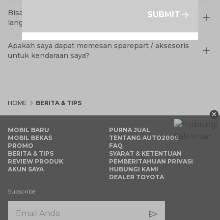
Bisakah saya melakukan servis tanpa datang
SUBMIT
langsung ke bengkel Auto2000?
Apakah saya dapat memesan sparepart / aksesoris
untuk kendaraan saya?
HOME
BERITA & TIPS
×
MOBIL BARU
PURNA JUAL
MOBIL BEKAS
TENTANG AUTO2000
PROMO
FAQ
BERITA & TIPS
SYARAT & KETENTUAN
REVIEW PRODUK
PEMBERITAHUAN PRIVASI
AKUN SAYA
HUBUNGI KAMI
DEALER TOYOTA
Subscribe