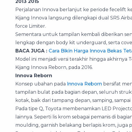
2013 2015
Perjalanan Innova berlanjut ke periode fecelift k
Kijang Innova langsung dilengkapi dual SRS Air
force Limiter.
Sementara untuk tampilan kembali diberikan sen
lengkap dengan body kit underguard, serta cov
BACA JUGA :
Cara Bikin Harga Innova Bekas Tet
Model ini menjadi versi terakhir hingga akhirnya
Kijang Innova Reborn, pada 2016.
Innova Reborn
Konsep ubahan pada
Innova Reborn
bersifat men
tampilan bulat pada bagian depan, seluruh struk
kotak, baik dari tampang depan, samping, sampai
Pada tipe Q, Toyota membenamkan LED Projecto
lainnya. Seperti lis krom sebagai pemanis di bagia
moulding, garnish belakang berlapis krom, juga 