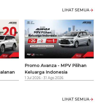
LIHAT SEMUA
Promo Avanza - MPV Pilihan
jalanan
Keluarga Indonesia
1 Jul 2026
-
31 Ags 2026
LIHAT SEMUA