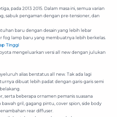
etiga, pada 2013 2015. Dalam masa ini, semua varian
bag, sabuk pengaman dengan pre-tensioner, dan
tuhan baru dengan desain yang lebih lebar
er fog lamp baru yang membuatnya lebih berkelas.
ap Tinggi
 Toyota mengeluarkan versi all new dengan julukan
yeluruh alias berstatus all new. Tak ada lagi
turnya dibuat lebih padat dengan garis-garis semi
 belakang.
r, serta beberapa ornamen pemanis suasana
n bawah gril, gagang pintu, cover spion, side body
penambahan rear diffuser.