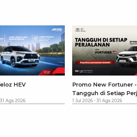
eloz HEV
Promo New Fortuner -
Tangguh di Setiap Per
31 Ags 2026
1 Jul 2026
-
31 Ags 2026