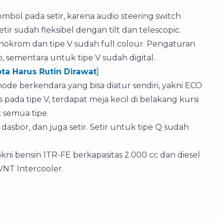
mbol pada setir, karena audio steering switch
ir sudah fleksibel dengan tilt dan telescopic.
okrom dan tipe V sudah full colour. Pengaturan
sementara untuk tipe V sudah digital.
ota
Harus Rutin Dirawat
]
 mode berkendara yang bisa diatur sendiri, yakni ECO
ada tipe V, terdapat meja kecil di belakang kursi
 semua tipe.
dasbor, dan juga setir. Setir untuk tipe Q sudah
kni bensin 1TR-FE berkapasitas 2.000 cc dan diesel
NT Intercooler.