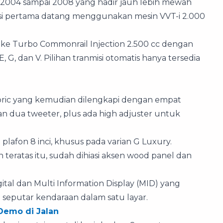
 2004 sampai 2008 yang hadir jauh lebih mewah
rasi pertama datang menggunakan mesin VVT-i 2.000
roke Turbo Commonrail Injection 2.500 cc dengan
, G, dan V. Pilihan tranmisi otomatis hanya tersedia
bric yang kemudian dilengkapi dengan empat
an dua tweeter, plus ada high adjuster untuk
 plafon 8 inci, khusus pada varian G Luxury.
n teratas itu, sudah dihiasi aksen wood panel dan
tal dan Multi Information Display (MID) yang
eputar kendaraan dalam satu layar.
Demo di Jalan