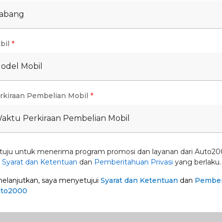
untuk menghindari sanksi administratif.
Cabang
ncakup pembebasan biaya perubahan kepemilikan
bil
*
 Sumatera Utara, harap lakukan proses mutasi
Model Mobil
rkiraan Pembelian Mobil
*
Waktu Perkiraan Pembelian Mobil
wajib pajak di Medan untuk meringankan beban
n dan lokasi pemutihan pajak sangat penting agar
nfaatkan program ini. Simak selengkapnya di
tuju untuk menerima program promosi dan layanan dari Auto20
n
Syarat dan Ketentuan
dan
Pemberitahuan Privasi
yang berlaku.
lanjutkan, saya menyetujui
Syarat dan Ketentuan
dan
Pember
uto2000
bang