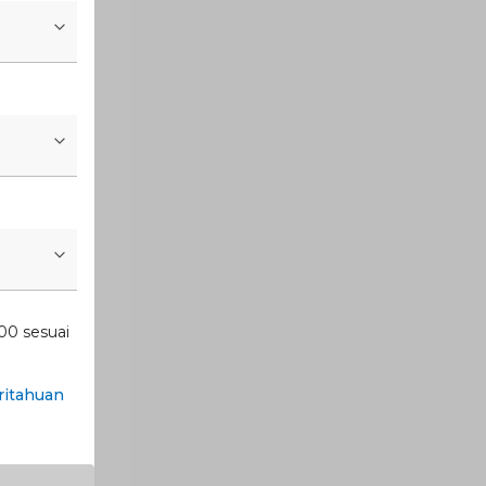
00 sesuai
itahuan