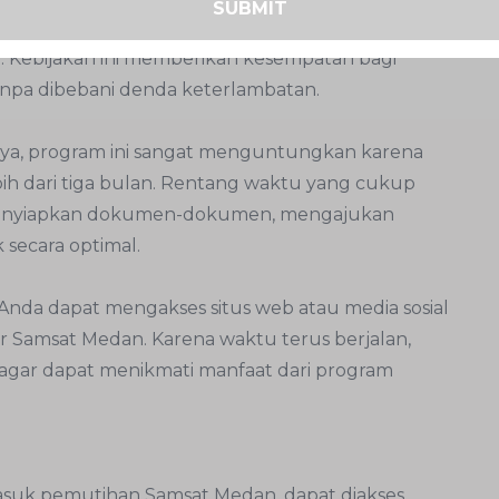
SUBMIT
n 2025, termasuk untuk wilayah Medan, resmi
5. Kebijakan ini memberikan kesempatan bagi
npa dibebani denda keterlambatan.
rnya, program ini sangat menguntungkan karena
ih dari tiga bulan. Rentang waktu yang cukup
 menyiapkan dokumen-dokumen, mengajukan
secara optimal.
Anda dapat mengakses situs web atau media sosial
r Samsat Medan. Karena waktu terus berjalan,
 agar dapat menikmati manfaat dari program
asuk pemutihan Samsat Medan, dapat diakses