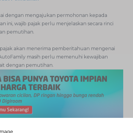
ulai dengan mengajukan permohonan kepada
ini, wajib pajak perlu menjelaskan secara rinci
an pemutihan.
jib pajak akan menerima pemberitahuan mengenai
i, AutoFamily masih perlu memenuhi kewajiban
ait dengan pemutihan.
membayar pajak, AutoFamily juga perlu merawat
erjaga. AutoFamily tak perlu khawatir soal
booking