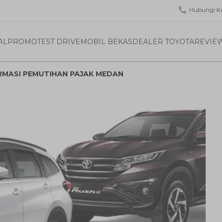
Hubungi K
AL
PROMO
TEST DRIVE
MOBIL BEKAS
DEALER TOYOTA
REVIE
ORMASI PEMUTIHAN PAJAK MEDAN