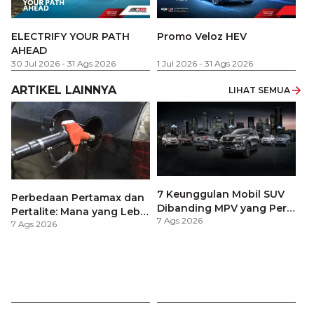
P
ELECTRIFY YOUR PATH
Promo Veloz HEV
T
AHEAD
Pe
1 
30 Jul 2026
-
31 Ags 2026
1 Jul 2026
-
31 Ags 2026
ARTIKEL LAINNYA
LIHAT SEMUA
7 Keunggulan Mobil SUV
Perbedaan Pertamax dan
Dibanding MPV yang Perlu
Pertalite: Mana yang Lebih
7 Ags 2026
Anda Ketahui
7 Ags 2026
Baik untuk Mobil Toyota
Anda?
Ca
K
7 
St
M