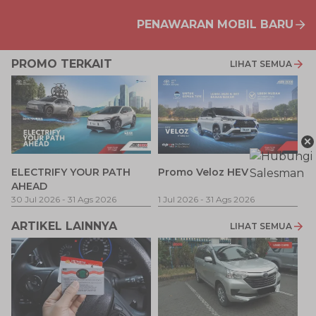
PENAWARAN MOBIL BARU
PROMO TERKAIT
LIHAT SEMUA
×
P
ELECTRIFY YOUR PATH
Promo Veloz HEV
T
AHEAD
Pe
1 
30 Jul 2026
-
31 Ags 2026
1 Jul 2026
-
31 Ags 2026
ARTIKEL LAINNYA
LIHAT SEMUA