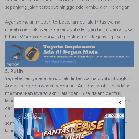
sepanjang jalan tersebut hingga ada rambu akhir larangan.
Agar semakin mudah terbaca, rambu lalu lintas warna
merah memiliki warna dasar putih dengan huruf dan angka
hitam. Warna merahnya digunakan untuk garis tepi saja.
5. Putih
Ya, sebenarnya ada rambu lalu lintas warna putih. Mungkin
Anda jarang menyadari rambu ini. Arti dari rambu ini adalah
memberikan isyarat akhir larangan. Bisa dalam bentuk
larangan kecepatan minimum/maksimum dan batas akhir
dari seluruh rambu larangan yang sebelumnya telah
diberikan pada ruas jalan tersebut. Keberadaan rambu ini
semakin memudahkan Anda dalam mengetahui apakah
larangan yang diberikan sudah selesai atau belum.