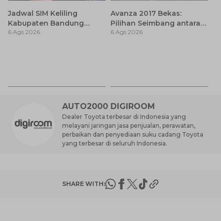
Jadwal SIM Keliling
Avanza 2017 Bekas:
Kabupaten Bandung
Pilihan Seimbang antara
6 Ags 2026
6 Ags 2026
Terbaru 2026 dan
Harga dan Fitur Modern
Lokasinya
T
Be
6 
M
AUTO2000 DIGIROOM
Dealer Toyota terbesar di Indonesia yang
melayani jaringan jasa penjualan, perawatan,
perbaikan dan penyediaan suku cadang Toyota
yang terbesar di seluruh Indonesia.
SHARE WITH: