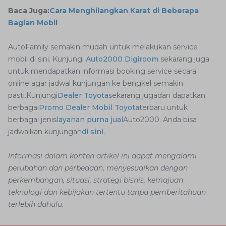
Baca Juga:
Cara Menghilangkan Karat di Beberapa
Bagian Mobil
AutoFamily semakin mudah untuk melakukan service
mobil di sini. Kunjungi
Auto2000 Digiroom
sekarang juga
untuk mendapatkan informasi booking service secara
online agar jadwal kunjungan ke bengkel semakin
pasti.Kunjungi
Dealer Toyota
sekarang jugadan dapatkan
berbagai
Promo Dealer Mobil Toyota
terbaru untuk
berbagai jenis
layanan purna jual
Auto2000. Anda bisa
jadwalkan kunjungan
di sini
.
Informasi dalam konten artikel ini dapat mengalami
perubahan dan perbedaan, menyesuaikan dengan
perkembangan, situasi, strategi bisnis, kemajuan
teknologi dan kebijakan tertentu tanpa pemberitahuan
terlebih dahulu.