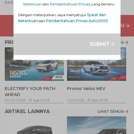
berbagai jenis
layanan purna jual
Auto2000.
Ketentuan
dan
Pemberitahuan Privasi
yang berlaku.
Dengan melanjutkan, saya menyetujui
Syarat dan
Ketentuan
dan
Pemberitahuan Privasi Auto2000
PENAWARAN MOBIL BARU
PROMO TERKAIT
LIHAT SEMUA
SUBMIT
P
ELECTRIFY YOUR PATH
Promo Veloz HEV
T
AHEAD
Pe
1 
30 Jul 2026
-
31 Ags 2026
1 Jul 2026
-
31 Ags 2026
ARTIKEL LAINNYA
LIHAT SEMUA