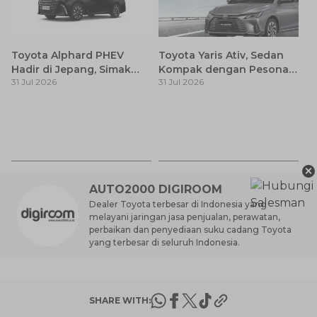
Toyota Alphard PHEV
Toyota Yaris Ativ, Sedan
Hadir di Jepang, Simak
Kompak dengan Pesona
31 Jul 2026
31 Jul 2026
Pembaruan dan Fitur
Modern
Premiumnya
H
M
31
Es
Ha
×
M
AUTO2000 DIGIROOM
Dealer Toyota terbesar di Indonesia yang
melayani jaringan jasa penjualan, perawatan,
perbaikan dan penyediaan suku cadang Toyota
yang terbesar di seluruh Indonesia.
SHARE WITH: