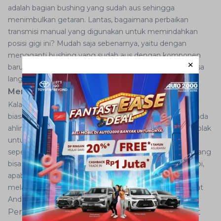
adalah bagian bushing yang sudah aus sehingga
menimbulkan getaran. Lantas, bagaimana perbaikan
transmisi manual yang digunakan untuk memindahkan
posisi gigi ini? Mudah saja sebenarnya, yaitu dengan
mengganti bushing yang sudah aus dengan komponen
baru. Dengan begitu, masalah persneling yang oblak bisa
langsung teratasi.
Memperbaiki sendiri tuas persneling mobil
Kalau sudah menyangkut penggantian komponen,
biasanya pemilik mobil langsung menyerahkannya kepada
ahlinya. Misalnya saja perbaikan tuas persneling mobil oblak
untuk kendaraan keluaran Toyota, mulai dari tipe MPV
seperti Toyota Avanza hingga hatchback Toyota Yaris, yang
bisa Anda serahkan pada bengkel Auto2000. Akan tetapi,
apabila AutoFamily yakin bisa mengutak-atik dan
melakukan perbaikan sendiri, berikut langkah yang dapat
Anda ikuti:
Pertama-tama, copot baut dan sekrup dari karet