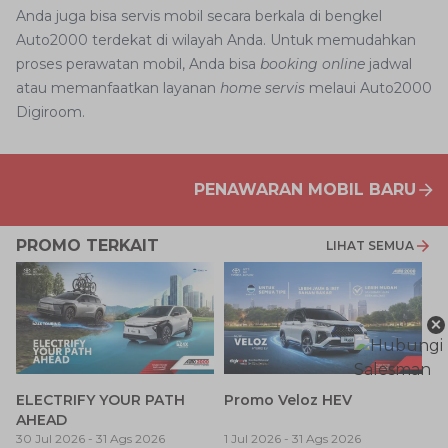
Anda juga bisa servis mobil secara berkala di bengkel
Auto2000 terdekat di wilayah Anda. Untuk memudahkan
proses perawatan mobil, Anda bisa
booking online
jadwal
atau memanfaatkan layanan
home servis
melaui Auto2000
Digiroom.
PENAWARAN MOBIL BARU
PROMO TERKAIT
LIHAT SEMUA
×
P
ELECTRIFY YOUR PATH
Promo Veloz HEV
T
AHEAD
Pe
1 
30 Jul 2026
-
31 Ags 2026
1 Jul 2026
-
31 Ags 2026