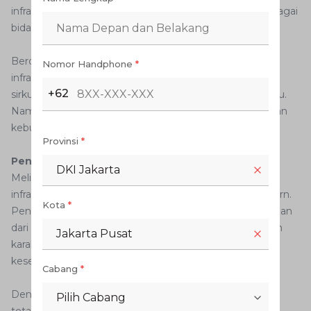
inframerah juga telah banyak dimanfaatkan dalam berbagai
bidang.
Berdasarkan data dari sejumlah penelitian, teknologi
Nomor Handphone
*
inframerah digunakan untuk membantu meningkatkan
+62
sirkulasi darah pada beberapa kondisi kesehatan tertentu.
Namun, penggunaannya tetap perlu disesuaikan dengan
kebutuhan dan rekomendasi dokter.
Provinsi
*
Pentingnya Perlindungan dari Sinar Inframerah
DKI Jakarta
Melihat potensi dampaknya, perlindungan dari sinar
inframerah menjadi hal penting dalam kehidupan modern.
Kota
*
Penggunaan kaca film berkualitas, pengaturan jarak aman
dari sumber radiasi, serta pemahaman tentang jenis dan
Jakarta Pusat
karakteristik inframerah dapat membantu menjaga
kesehatan tubuh dan kenyamanan sehari-hari.
Cabang
*
Dengan pemanfaatan teknologi yang tepat, inframerah
Pilih Cabang