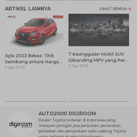
ARTIKEL LAINNYA
LIHAT SEMUA
7 Keunggulan Mobil SUV
Ayla 2023 Bekas: Titik
Dibanding MPV yang Perlu
Seimbang antara Harga
7 Ags 2026
Anda Ketahui
7 Ags 2026
dan Pembaruan Teknologi
Ca
K
7 
St
M
AUTO2000 DIGIROOM
Dealer Toyota terbesar di Indonesia yang
melayani jaringan jasa penjualan, perawatan,
perbaikan dan penyediaan suku cadang Toyota
yang terbesar di seluruh Indonesia.