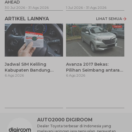
AHEAD
Pe
1 
30 Jul 2026
-
31 Ags 2026
1 Jul 2026
-
31 Ags 2026
ARTIKEL LAINNYA
LIHAT SEMUA
Jadwal SIM Keliling
Avanza 2017 Bekas:
Kabupaten Bandung
Pilihan Seimbang antara
6 Ags 2026
6 Ags 2026
Terbaru 2026 dan
Harga dan Fitur Modern
Lokasinya
T
Be
6 
M
AUTO2000 DIGIROOM
Dealer Toyota terbesar di Indonesia yang
melayani jaringan jasa penjualan, perawatan,