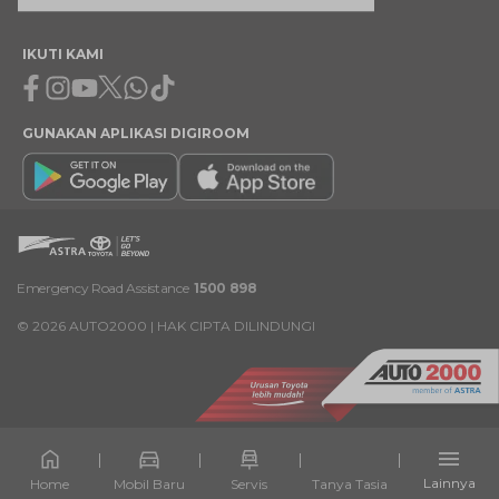
IKUTI KAMI
Facebook
Instagram
Youtube
X
Whatsapp
Tiktok
GUNAKAN APLIKASI DIGIROOM
Emergency Road Assistance
1500 898
©
2026
AUTO2000 | HAK CIPTA DILINDUNGI
Lainnya
Home
Mobil Baru
Servis
Tanya Tasia