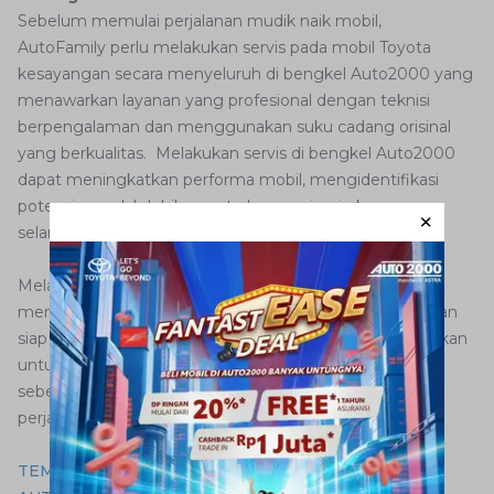
Sebelum memulai perjalanan mudik naik mobil,
AutoFamily perlu melakukan servis pada mobil Toyota
kesayangan secara menyeluruh di bengkel Auto2000 yang
menawarkan layanan yang profesional dengan teknisi
berpengalaman dan menggunakan suku cadang orisinal
yang berkualitas. Melakukan servis di bengkel Auto2000
dapat meningkatkan performa mobil, mengidentifikasi
potensi masalah lebih cepat, dan menjamin keamanan
selama perjalanan.
Melalui pelayanan yang tepercaya, AutoFamily dapat
memiliki keyakinan bahwa mobil dalam kondisi prima dan
siap melewati perjalanan mudik dengan baik. Jadi, pastikan
untuk menjadwalkan servis mobil di bengkel Auto2000
sebelum berangkat, sehingga Anda dapat menikmati
perjalanan dengan tenang dan aman.
TEMUKAN MOBIL TOYOTA IMPIAN ANDA HANYA DI