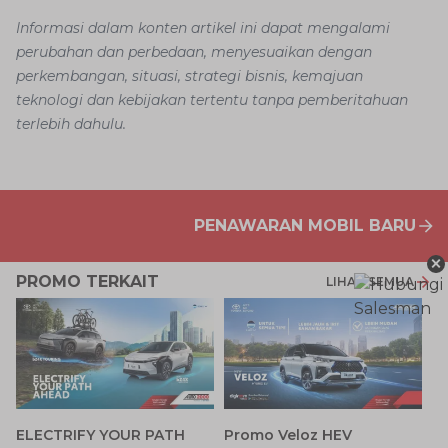
Informasi dalam konten artikel ini dapat mengalami
perubahan dan perbedaan, menyesuaikan dengan
perkembangan, situasi, strategi bisnis, kemajuan
teknologi dan kebijakan tertentu tanpa pemberitahuan
terlebih dahulu.
PENAWARAN MOBIL BARU
×
PROMO TERKAIT
LIHAT SEMUA
P
ELECTRIFY YOUR PATH
Promo Veloz HEV
T