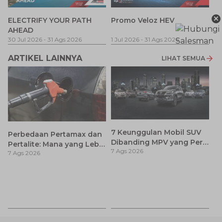
P
×
ELECTRIFY YOUR PATH
Promo Veloz HEV
T
AHEAD
Pe
1 
30 Jul 2026
-
31 Ags 2026
1 Jul 2026
-
31 Ags 2026
ARTIKEL LAINNYA
LIHAT SEMUA
7 Keunggulan Mobil SUV
Perbedaan Pertamax dan
Dibanding MPV yang Perlu
Pertalite: Mana yang Lebih
7 Ags 2026
Anda Ketahui
7 Ags 2026
Baik untuk Mobil Toyota
Anda?
Ca
K
7 
St
M