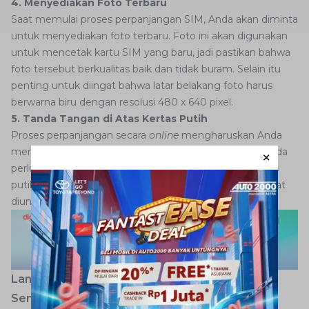
4. Menyediakan Foto Terbaru
Saat memulai proses perpanjangan SIM, Anda akan diminta
untuk menyediakan foto terbaru. Foto ini akan digunakan
untuk mencetak kartu SIM yang baru, jadi pastikan bahwa
foto tersebut berkualitas baik dan tidak buram. Selain itu
penting untuk diingat bahwa latar belakang foto harus
berwarna biru dengan resolusi 480 x 640 pixel.
5. Tanda Tangan di Atas Kertas Putih
Proses perpanjangan secara
online
mengharuskan Anda
menggunakan tanda tangan digital. Oleh karena itu Anda
perlu menyiapkan tanda tangan di atas selembar kertas
putih. Selanjutnya foto tanda tangan tersebut agar dapat
diunggah sesuai kebutuhan perpanjangan SIM.
Langkah-Langkah Perpanjang SIM Online
Semarang