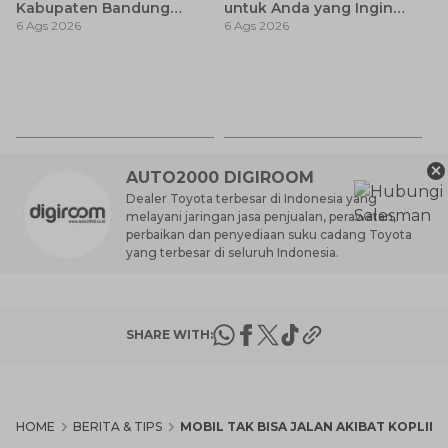
Kabupaten Bandung
untuk Anda yang Ingin
6 Ags 2026
6 Ags 2026
Terbaru 2026 dan
MPV Modern
Lokasinya
T
Be
6 
M
×
AUTO2000 DIGIROOM
Dealer Toyota terbesar di Indonesia yang
melayani jaringan jasa penjualan, perawatan,
perbaikan dan penyediaan suku cadang Toyota
yang terbesar di seluruh Indonesia.
SHARE WITH:
HOME
BERITA & TIPS
MOBIL TAK BISA JALAN AKIBAT KOPLING