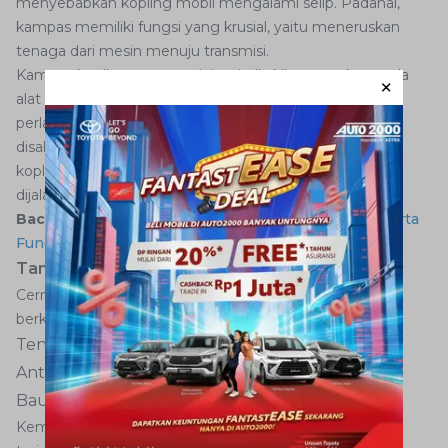
menyebabkan kopling mobil mengalami selip. Padahal,
kampas memiliki fungsi yang krusial, yaitu meneruskan
tenaga dari mesin menuju transmisi.
Kampas kopling yang aus ini terjadi akibat gesekan pada
alat ini. Terutama jika mobil dinyalakan terus-menerus,
perlahan-lahan kampas menjadi aus dan tenaga yang
disalurkan ke arah transmisi pun berkurang. Akibatnya,
kopling mobil mengalami selip sehingga mobil susah
dijalankan.
Baca juga:
Mengenal Komponen Kopling Mobil Beserta
Fungsi
Tanda Kopling Selip
Cermati gejala-gejala ini jika muncul saat tengah
berkendara.
Tenaga mesin terasa berkurang
Antara
RPM
dan kecepatan tidak sebanding
Bau angus dari bagian mesin
Kemunculan ketiga gejala di atas adalah pertanda telah