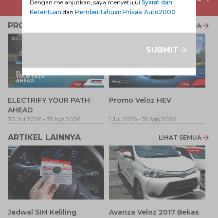
Dengan melanjutkan, saya menyetujui
Syarat dan
Ketentuan
dan
Pemberitahuan Privasi Auto2000
PROMO TERKAIT
LIHAT SEMUA
SUBMIT
P
ELECTRIFY YOUR PATH
Promo Veloz HEV
T
AHEAD
Pe
1 
30 Jul 2026
-
31 Ags 2026
1 Jul 2026
-
31 Ags 2026
ARTIKEL LAINNYA
LIHAT SEMUA
Jadwal SIM Keliling
Avanza Veloz 2017 Bekas