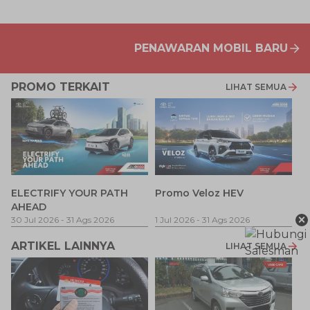
PENAWARAN MOBIL BARU
PROMO TERKAIT
LIHAT SEMUA
P
ELECTRIFY YOUR PATH
Promo Veloz HEV
T
AHEAD
Pe
1 
×
30 Jul 2026
-
31 Ags 2026
1 Jul 2026
-
31 Ags 2026
ARTIKEL LAINNYA
LIHAT SEMUA