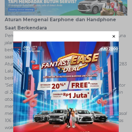
Aturan Mengenai Earphone dan Handphone
Saat Berkendara
Pemerintah sangat peduli dengan keselamatan pengguna
jalan, oleh karena itu pemerintah telah menetapkan
berbagai aturan penggunaan
earphone
dan
handphone
saat berkendara.
Aturan tersebut terutang dalam Undang-Undang Pasal 283
Lalu Lintas dan Angkutan Jalan yang berbunyi sebagai
berikut:
"Setiap orang yang mengemudikan Kendaraan Bermotor
di Jalan secara tidak wajar dan melakukan kegiatan lain
atau dipengaruhi oleh suatu keadaan yang
mengakibatkan gangguan konsentrasi dalam
mengemudi di jalan, sebagaimana dimaksud dalam Pasal
106 ayat (1), akan dikenai pidana kurungan dengan batas
waktu paling lama 3 (tiga) bulan atau denda paling