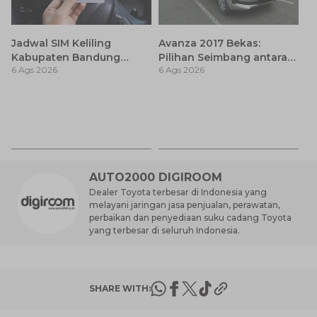
Jadwal SIM Keliling
Avanza 2017 Bekas:
Kabupaten Bandung
Pilihan Seimbang antara
6 Ags 2026
6 Ags 2026
Terbaru 2026 dan
Harga dan Fitur Modern
Lokasinya
T
Be
6 
M
AUTO2000 DIGIROOM
Dealer Toyota terbesar di Indonesia yang
melayani jaringan jasa penjualan, perawatan,
perbaikan dan penyediaan suku cadang Toyota
yang terbesar di seluruh Indonesia.
SHARE WITH: