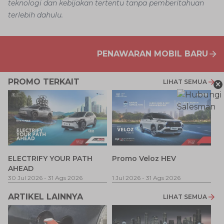
teknologi dan kebijakan tertentu tanpa pemberitahuan
terlebih dahulu.
PENAWARAN MOBIL BARU
PROMO TERKAIT
×
LIHAT SEMUA
P
ELECTRIFY YOUR PATH
Promo Veloz HEV
T
AHEAD
Pe
1 
30 Jul 2026
-
31 Ags 2026
1 Jul 2026
-
31 Ags 2026
ARTIKEL LAINNYA
LIHAT SEMUA