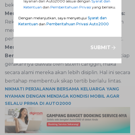
layanan dari Auto2000 sesuai dengan
Syarat dan
bekerja 24 jam non-stop.
Ketentuan
dan
Pemberitahuan Privasi
yang berlaku.
Membantu Investigasi Kecelakaan Lalu Lintas:
Dengan melanjutkan, saya menyetujui
Syarat dan
Rekaman ETLE bisa menjadi bukti penting dalam
Ketentuan
dan
Pemberitahuan Privasi Auto2000
mengungkap kecelakaan lalu lintas, termasuk
pencocokan wajah dari pihak-pihak yang terlibat.
Meningkatkan Kesadaran dan Perilaku
SUBMIT
Berkendara:
Ketika pengendara tahu bahwa setiap
gerakannya diawasi oleh sistem canggih, maka
secara alami mereka akan lebih disiplin. Hal ini secara
bertahap membentuk sikap tertib berlalu lintas.
NIKMATI PERJALANAN BERSAMA KELUARGA YANG
NYAMAN DENGAN MENJAGA KONDISI MOBIL AGAR
SELALU PRIMA DI AUTO2000