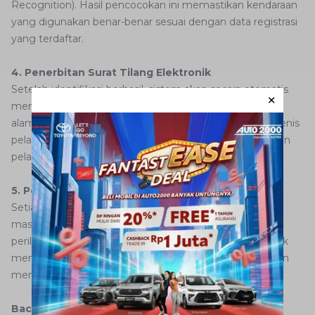
Recognition). Hasil pencocokan ini memastikan kendaraan
yang digunakan benar-benar sesuai dengan data registrasi
yang terdaftar.
4. Penerbitan Surat Tilang Elektronik
Setelah identifikasi berhasil, sistem akan secara otomatis
mengeluarkan surat tilang elektronik yang dikirim ke
alamat pemilik kendaraan. Surat ini berisi waktu, lokasi, jenis
pelanggaran, serta bukti berupa foto atau video rekaman
pelanggaran.
5. Pencatatan ke Traffic Attitude Record (TAR)
Setiap pelanggaran yang tercatat melalui ETLE akan
masuk ke Traffic Attitude Record, yaitu sistem penilaian
perilaku berkendara seseorang. Data ini digunakan untuk
menilai tingkat kepatuhan terhadap aturan lalu lintas dan
menjadi dasar penerapan Sistem Tilang Poin.
Baca juga:
5 Cara Memutar Setir Mobil di Tikungan