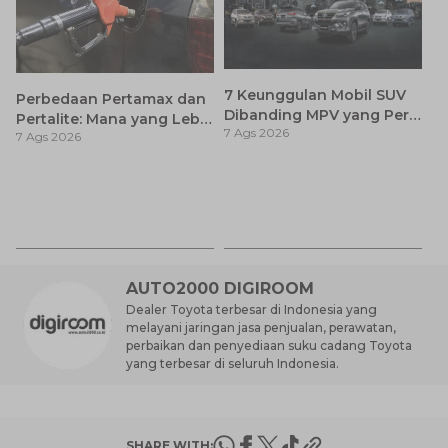
7 Keunggulan Mobil SUV
Perbedaan Pertamax dan
Dibanding MPV yang Perlu
Pertalite: Mana yang Lebih
7 Ags 2026
Anda Ketahui
7 Ags 2026
Baik untuk Mobil Toyota
Anda?
Ca
K
7 
St
M
AUTO2000 DIGIROOM
Dealer Toyota terbesar di Indonesia yang
melayani jaringan jasa penjualan, perawatan,
perbaikan dan penyediaan suku cadang Toyota
yang terbesar di seluruh Indonesia.
SHARE WITH: