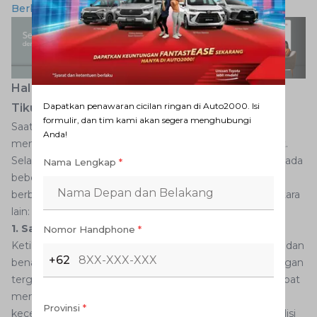
Berbagai Tingkat Kegelapan Kaca Film Mobil
Hal yang Perlu Diperhatikan Saat Berbelok di
Dapatkan penawaran cicilan ringan di Auto2000. Isi
Tikungan
formulir, dan tim kami akan segera menghubungi
Saat memasuki tikungan, pengemudi harus dapat
Anda!
mengatur kecepatan dan arah kendaraan dengan tepat.
Selain teknik dan cara memutar setir mobil di tikungan, ada
Nama Lengkap
*
beberapa hal penting yang harus diperhatikan saat
berbelok di tikungan. Adapun beberapa hal tersebut antara
lain:
1. Sabar dan Benar-Benar Perhatikan Kondisi Jalan
Nomor Handphone
*
Ketika berbelok di tikungan, pastikan untuk tetap sabar dan
+62
benar-benar memperhatikan kondisi jalan di sekitar. Jangan
tergesa-gesa saat memasuki tikungan karena hal ini dapat
mengganggu stabilitas mobil dan meningkatkan risiko
Provinsi
*
kecelakaan. Pastikan untuk selalu memperhatikan kondisi