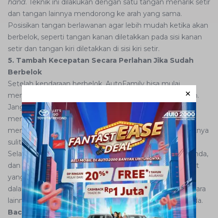
hand
. Teknik ini dilakukan dengan satu tangan menarik setir
dan tangan lainnya mendorong ke arah yang sama.
Posisikan tangan berlawanan agar lebih mudah ketika akan
berbelok, seperti tangan kanan diletakkan pada sisi kanan
setir dan tangan kiri diletakkan di sisi kiri setir.
5. Tambah Kecepatan Secara Perlahan Jika Sudah
Berbelok
Setelah kendaraan berbelok, AutoFamily bisa mulai
menambah kecepatan kendaraan secara perlahan-lahan.
Jangan menambahkan kecepatan terlalu cepat atau
menginjak gas terlalu dalam karena hal ini dapat
mengganggu keseimbangan kendaraan dan membuatnya
sulit untuk dikendalikan.
Selalu perhatikan kondisi jalan dan lalu lintas di sekitar Anda,
dan pastikan untuk menambahkan kecepatan pada saat
yang tepat. Sebab mempertahankan kecepatan mobil
dalam posisi lambat juga dapat mengganggu pengendara
lainnya dan tentunya membahayakan keselamatan Anda.
Baca juga:
Jangan Sembarang Pilih! Yuk Cari Tahu