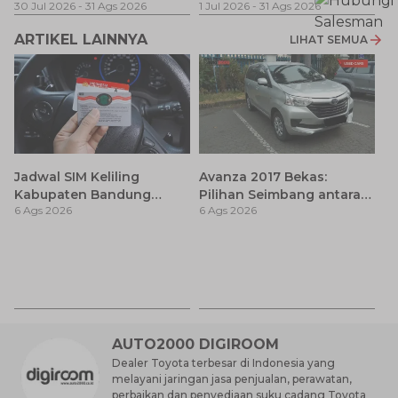
30 Jul 2026
-
31 Ags 2026
1 Jul 2026
-
31 Ags 2026
ARTIKEL LAINNYA
LIHAT SEMUA
Jadwal SIM Keliling
Avanza 2017 Bekas:
Kabupaten Bandung
Pilihan Seimbang antara
6 Ags 2026
6 Ags 2026
Terbaru 2026 dan
Harga dan Fitur Modern
Lokasinya
T
Be
6 
M
AUTO2000 DIGIROOM
Dealer Toyota terbesar di Indonesia yang
melayani jaringan jasa penjualan, perawatan,
perbaikan dan penyediaan suku cadang Toyota