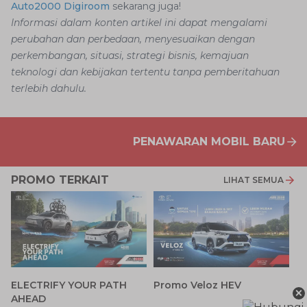
Auto2000 Digiroom
sekarang juga!
Informasi dalam konten artikel ini dapat mengalami
perubahan dan perbedaan, menyesuaikan dengan
perkembangan, situasi, strategi bisnis, kemajuan
teknologi dan kebijakan tertentu tanpa pemberitahuan
terlebih dahulu.
PENAWARAN MOBIL BARU
PROMO TERKAIT
LIHAT SEMUA
P
ELECTRIFY YOUR PATH
Promo Veloz HEV
×
T
AHEAD
Pe
1 