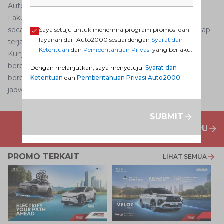
Auto2000 Mobile kami.
Lakukan cara merawat mobil yang jarang dipakai di atas
secara berkala sehingga performa mobil AutoFamily tetap
Saya setuju untuk menerima program promosi dan
layanan dari Auto2000 sesuai dengan
Syarat dan
terjaga.
Ketentuan
dan
Pemberitahuan Privasi
yang berlaku.
Kunjungi
Dealer Toyota
sekarang jugadan dapatkan
berbagai
Promo Dealer Mobil Toyota
terbaru untuk
Dengan melanjutkan, saya menyetujui
Syarat dan
berbagai jenis
layanan purna jual
Auto2000. Anda bisa
Ketentuan
dan
Pemberitahuan Privasi Auto2000
jadwalkan kunjungan
di sini
.
SUBMIT
PENAWARAN MOBIL BARU
PROMO TERKAIT
LIHAT SEMUA