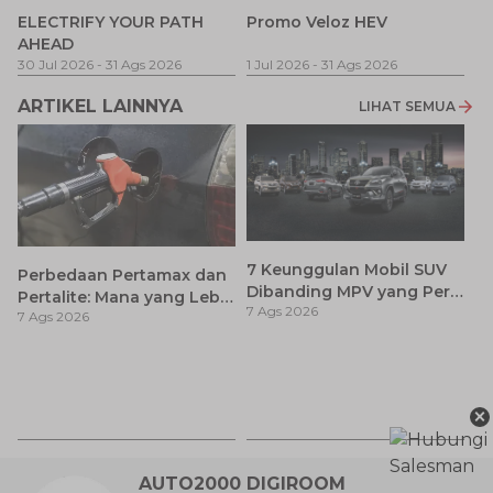
P
ELECTRIFY YOUR PATH
Promo Veloz HEV
T
AHEAD
Pe
1 
30 Jul 2026
-
31 Ags 2026
1 Jul 2026
-
31 Ags 2026
ARTIKEL LAINNYA
LIHAT SEMUA
7 Keunggulan Mobil SUV
Perbedaan Pertamax dan
Dibanding MPV yang Perlu
Pertalite: Mana yang Lebih
7 Ags 2026
Anda Ketahui
7 Ags 2026
Baik untuk Mobil Toyota
Anda?
Ca
K
×
7 
St
M
AUTO2000 DIGIROOM