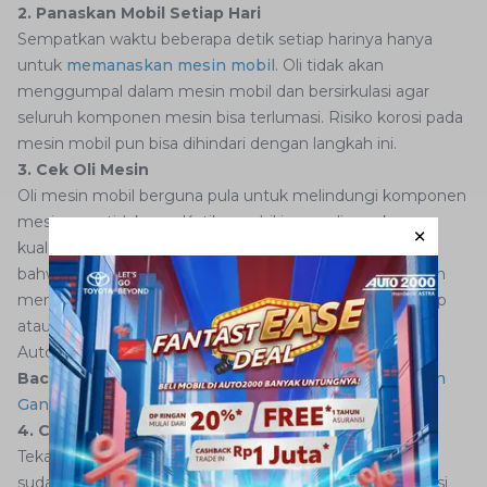
2. Panaskan Mobil Setiap Hari
Sempatkan waktu beberapa detik setiap harinya hanya
untuk
memanaskan mesin mobil
. Oli tidak akan
menggumpal dalam mesin mobil dan bersirkulasi agar
seluruh komponen mesin bisa terlumasi. Risiko korosi pada
mesin mobil pun bisa dihindari dengan langkah ini.
3. Cek Oli Mesin
Oli mesin mobil berguna pula untuk melindungi komponen
mesin agar tidak aus. Ketika mobil jarang digunakan,
kualitas oli pun terpengaruh. Anda harus memastikan
bahwa volume oli sudah cukup dan lakukan pengecekan
menggunakan
dipstick
. Apabila olinya sudah tidak cukup
atau kualitasnya berkurang, bawa segera ke bengkel
Auto2000 untuk ganti oli.
Baca juga:Mobil
Jarang Digunakan, Tetap Harus Rutin
Ganti Oli
4. Cek Tekanan Angin pada Ban
Tekanan angin ban bisa berkurang drastis lantaran mobil
sudah lama tidak digunakan, apalagi diparkir dalam garasi