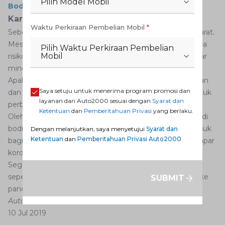
Pilih Model Mobil
Bodi Mobil Anda
Karat
Waktu Perkiraan Pembelian Mobil
*
Sebenarnya mobil modern sudah menggunakan anti karat.
Meski begitu, pemilik mobil di daerah dekat pantai punya
Pilih Waktu Perkiraan Pembelian
Mobil
risiko lebih besar terdampak karat karena tingginya kadar
mineral di air dan sifatnya relatif asam.
Apalagi jika di bodi mobil ada luka terbuka akibat tabrakan
Saya setuju untuk menerima program promosi dan
dan Anda belum sempat membawanya ke bengkel untuk
layanan dari Auto2000 sesuai dengan
Syarat dan
perbaikan.
Ketentuan
dan
Pemberitahuan Privasi
yang berlaku.
Oleh sebab itu, jangan biarkan sampai ada luka terbuka di
bodi mobil yang bisa jadi media timbulnya karat. Termasuk
Dengan melanjutkan, saya menyetujui
Syarat dan
Ketentuan
dan
Pemberitahuan Privasi Auto2000
bagian kolong mobil yang paling rentan kotor dan terpapar
korosi.
Segera perbaiki di
bengkel resmi Auto2000
jika ada luka
seperti penyok atau baret dalam yang tembus hingga ke
SUBMIT
panel bodi mobil.
Auto2000
10 Jul 2019