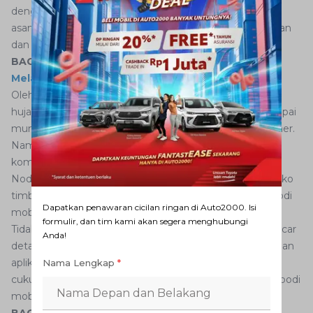
dengan sisa air cucian mobil. Hanya saja karena bersifat
asam, noda jamur yang ditimbulkan lebih sulit dibersihkan
dan punya sifat korosif.
BACA JUGA :
Penting! Ini Alasan Anda Harus Rutin
Melakukan Servis Berkala Mobil Kesayangan
Oleh sebab itu, selalu cuci mobil Anda setelah terkena
hujan di jalan dan jangan biarkan terlalu lama. Kalau sampai
muncul jamur bodi, segera besihkan pakai exterior cleaner.
Namun kalau tidak mempan, Anda bisa pakai bahan
kompon yang lebih kuat daya angkatnya.
Noda bekas cucian mobil dan air hujan bisa dikurangi risiko
timbulnya jika Anda rajin melakukan pemolesan pada bodi
Dapatkan penawaran cicilan ringan di Auto2000. Isi
mobil paling tidak sebulan sekali.
formulir, dan tim kami akan segera menghubungi
Tidak perlu memakai alat pemoles layaknya profesional car
Anda!
detailer, cukup gunakan bahan wax yang dijual di toko dan
aplikasikan dengan menggunakan tangan kosong. Ini
Nama Lengkap
*
cukup untuk menahan laju noda jamur bodi tumbuh di bodi
mobil.
BACA JUGA :
Ada Bau Tidak Sedap di Dalam Mobil