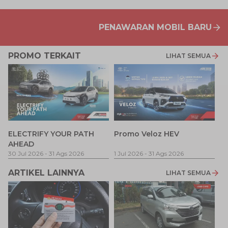
PENAWARAN MOBIL BARU
PROMO TERKAIT
LIHAT SEMUA
P
ELECTRIFY YOUR PATH
Promo Veloz HEV
T
AHEAD
Pe
1 
30 Jul 2026
-
31 Ags 2026
1 Jul 2026
-
31 Ags 2026
ARTIKEL LAINNYA
LIHAT SEMUA