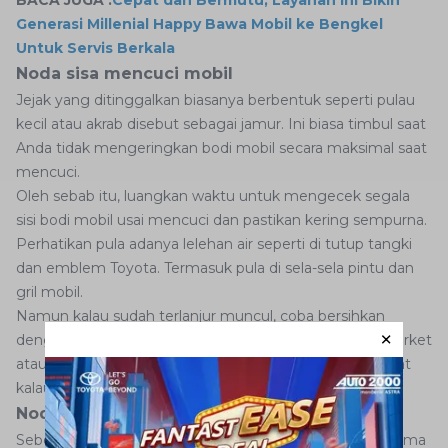
Generasi Millenial Happy Bawa Mobil ke Bengkel
Untuk Servis Berkala
Noda sisa mencuci mobil
Jejak yang ditinggalkan biasanya berbentuk seperti pulau
kecil atau akrab disebut sebagai jamur. Ini biasa timbul saat
Anda tidak mengeringkan bodi mobil secara maksimal saat
mencuci.
Oleh sebab itu, luangkan waktu untuk mengecek segala
sisi bodi mobil usai mencuci dan pastikan kering sempurna.
Perhatikan pula adanya lelehan air seperti di tutup tangki
dan emblem Toyota. Termasuk pula di sela-sela pintu dan
gril mobil.
Namun kalau sudah terlanjur muncul, coba bersihkan
dengan eksterior cleaner yang banyak dijual di supermarket
atau toko aksesoris mobil. Biasanya sudah bisa terangkat
kalau belum terlalu lama didiamkan.
Noda bekas air hujan
Sebenarnya efek yang ditimbulkan oleh sisa air hujan sama