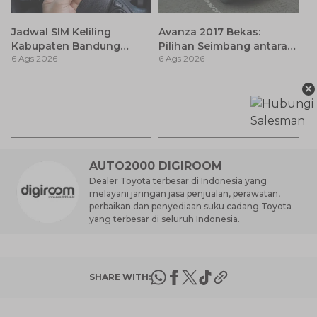
Jadwal SIM Keliling
Avanza 2017 Bekas:
Kabupaten Bandung
Pilihan Seimbang antara
6 Ags 2026
6 Ags 2026
Terbaru 2026 dan
Harga dan Fitur Modern
Lokasinya
×
T
Be
6 
M
AUTO2000 DIGIROOM
Dealer Toyota terbesar di Indonesia yang
melayani jaringan jasa penjualan, perawatan,
perbaikan dan penyediaan suku cadang Toyota
yang terbesar di seluruh Indonesia.
SHARE WITH: