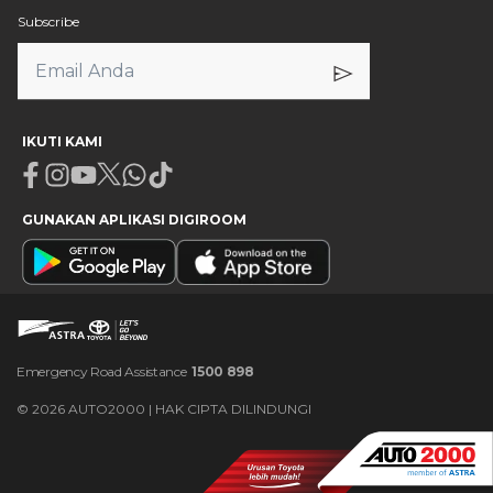
Subscribe
IKUTI KAMI
Facebook
Instagram
Youtube
X
Whatsapp
Tiktok
GUNAKAN APLIKASI DIGIROOM
Emergency Road Assistance
1500 898
©
2026
AUTO2000 | HAK CIPTA DILINDUNGI