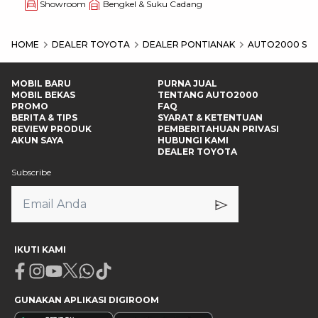
Showroom
Bengkel & Suku Cadang
HOME
DEALER TOYOTA
DEALER PONTIANAK
AUTO2000 SUP
MOBIL BARU
PURNA JUAL
MOBIL BEKAS
TENTANG AUTO2000
PROMO
FAQ
BERITA & TIPS
SYARAT & KETENTUAN
REVIEW PRODUK
PEMBERITAHUAN PRIVASI
AKUN SAYA
HUBUNGI KAMI
DEALER TOYOTA
Subscribe
IKUTI KAMI
Facebook
Instagram
Youtube
X
Whatsapp
Tiktok
GUNAKAN APLIKASI DIGIROOM