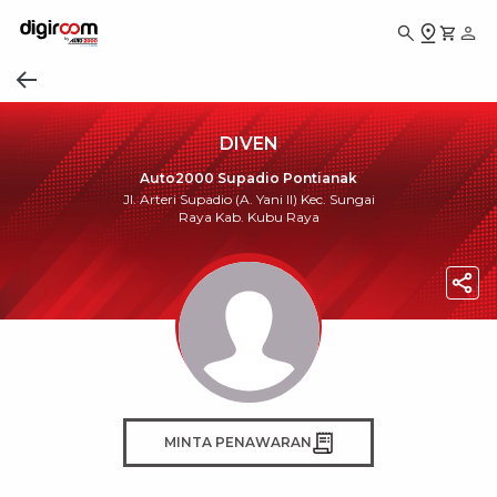
DIVEN
Auto2000 Supadio Pontianak
Jl. Arteri Supadio (A. Yani II) Kec. Sungai
Raya Kab. Kubu Raya
MINTA PENAWARAN