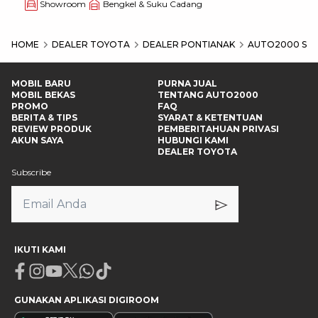
Showroom
Bengkel & Suku Cadang
HOME
DEALER TOYOTA
DEALER PONTIANAK
AUTO2000 SUP
MOBIL BARU
PURNA JUAL
MOBIL BEKAS
TENTANG AUTO2000
PROMO
FAQ
BERITA & TIPS
SYARAT & KETENTUAN
REVIEW PRODUK
PEMBERITAHUAN PRIVASI
AKUN SAYA
HUBUNGI KAMI
DEALER TOYOTA
Subscribe
IKUTI KAMI
Facebook
Instagram
Youtube
X
Whatsapp
Tiktok
GUNAKAN APLIKASI DIGIROOM