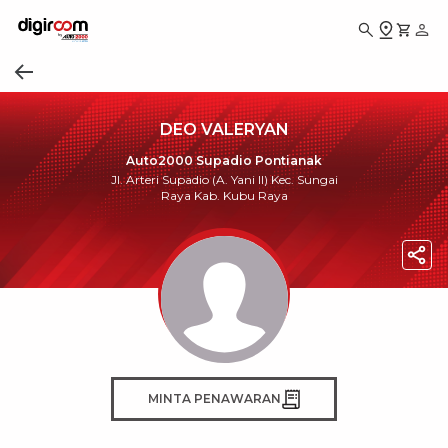
DEO VALERYAN
Auto2000 Supadio Pontianak
Jl. Arteri Supadio (A. Yani II) Kec. Sungai
Raya Kab. Kubu Raya
MINTA PENAWARAN