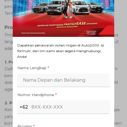
perundang-undangan (UULLAJ No. 22 Tahun 2009
Tentang Lalu Lintas dan Angkutan Jalan).
Prosedur Uji Emisi Kendaraan di Bekasi
Proses uji emisi kendaraan di Bekasi melibatkan beberapa
langkah yang harus diikuti oleh pemilik kendaraan. Berikut
Dapatkan penawaran cicilan ringan di Auto2000. Isi
adalah langkah-langkah dalam prosedur uji emisi:
formulir, dan tim kami akan segera menghubungi
Anda!
1. Pendaftaran
Nama Lengkap
*
Daftarkan kendaraan AutoFamily di lokasi uji emisi seperti
bengkel Auto2000. Pastikan untuk membawa semua
dokumen yang diperlukan, mulai dari STNK, KTP, dan SIM
agar proses verifikasi dapat berjalan lancar.
Nomor Handphone
*
2. Pemeriksaan Teknis
+62
Kendaraan Anda akan diperiksa secara teknis oleh petugas
yang berwenang. Mereka akan memeriksa semua
komponen kendaraan untuk memastikan semuanya dalam
Provinsi
*