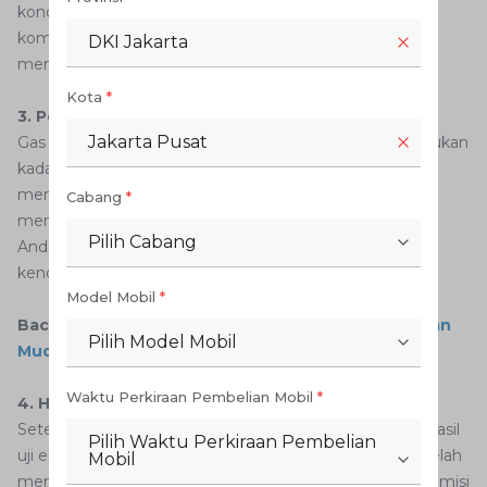
kondisi baik. Pastikan AutoFamily mengetahui setiap
komponen penting pada kendaraan yang akan
DKI Jakarta
mempengaruhi hasil uji emisi.
Kota
*
3. Pengukuran Emisi
Jakarta Pusat
Gas buang kendaraan Anda akan diukur untuk menentukan
kadar polutan yang dihasilkan. Pengukuran ini akan
menggunakan alat khusus yang digunakan untuk
Cabang
*
mengukur kadar emisi gas di dalam knalpot kendaraan
Pilih Cabang
Anda. Hasil ini akan digunakan untuk menilai apakah
kendaraan memenuhi standar emisi.
Model Mobil
*
Baca juga:
Ini Dia Cara Cek Tilang Elektronik dengan
Pilih Model Mobil
Mudah
Waktu Perkiraan Pembelian Mobil
*
4. Hasil Uji
Setelah proses pengujian selesai, Anda akan diberikan hasil
Pilih Waktu Perkiraan Pembelian
uji emisi. Jika kendaraan dinyatakan lulus uji emisi dan telah
Mobil
memenuhi standar, Anda akan menerima sertifikat uji emisi