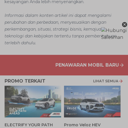
kesayangan Anda lebih menyenangkan.
Informasi dalam konten artikel ini dapat mengalami
perubahan dan perbedaan, menyesuaikan dengan
×
perkembangan, situasi, strategi bisnis, kemajuan
teknologi dan kebijakan tertentu tanpa pemberitahuan
terlebih dahulu.
PENAWARAN MOBIL BARU
PROMO TERKAIT
LIHAT SEMUA
P
ELECTRIFY YOUR PATH
Promo Veloz HEV
T