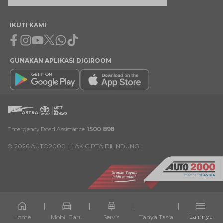
IKUTI KAMI
Facebook
Instagram
Youtube
X
Whatsapp
Tiktok
GUNAKAN APLIKASI DIGIROOM
Emergency Road Assistance
1500 898
©
2026
AUTO2000 | HAK CIPTA DILINDUNGI
Lainnya
Home
Mobil Baru
Servis
Tanya Tasia