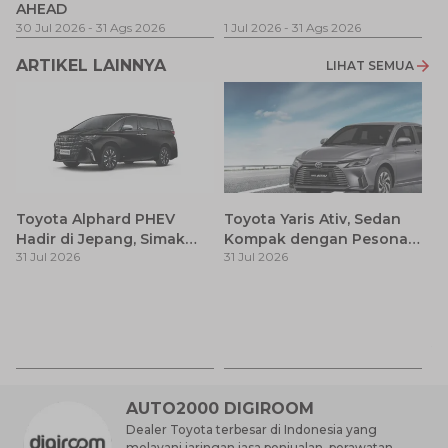
AHEAD
Pe
1 
30 Jul 2026
-
31 Ags 2026
1 Jul 2026
-
31 Ags 2026
ARTIKEL LAINNYA
LIHAT SEMUA
Toyota Alphard PHEV
Toyota Yaris Ativ, Sedan
Hadir di Jepang, Simak
Kompak dengan Pesona
31 Jul 2026
31 Jul 2026
Pembaruan dan Fitur
Modern
Premiumnya
H
M
31
Es
Ha
M
AUTO2000 DIGIROOM
Dealer Toyota terbesar di Indonesia yang
melayani jaringan jasa penjualan, perawatan,