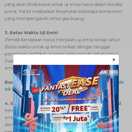
yang akan Anda bawa untuk uji emisi harus dalam kondisi
prima. Hal ini melibatkan kesehatan beberapa komponen
yang mempengaruhi emisi gas buang.
3. Batas Waktu Uji Emisi
Pemilik kendaraan harus menjalani uji emisi setiap tahun.
Batas waktu untuk uji emisi terkait dengan tanggal
penerbitan sertifikat uji emisi pada periode sebelumnya.
Pastikan untuk memeriksa tanggal ini dan menjalani uji
emisi sebelum batas waktu berakhir.
Baca juga:
Mitos atau Fakta Uji Emisi Gas Buang Bikin
Irit Bensin
4. Sanksi Jika Tidak Memenuhi Persyaratan Uji Emisi
Kendaraan yang tidak lulus uji atau tidak melakukan uji
emisi akan dikenakan sanksi berupa disinsentif parkir
dengan penerapan tarif tertinggi. Kemudian, terdapat
pengenaan sanksi berupa tilang yang sesuai ketentuan