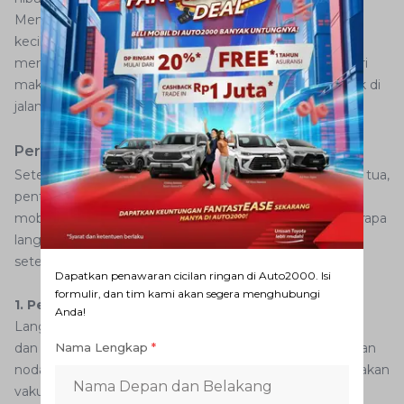
Mendengarkan musik yang disukai, menikmati camilan
kecil, atau ngobrol dengan keluarga dapat membantu
menjaga fokus Anda saat mengemudi. Selain itu, hindari
makanan berat yang dapat membuat Anda mengantuk di
jalan.
Perawatan Mobil Tua Setelah Mudik
Setelah menyelesaikan perjalanan mudik dengan mobil tua,
penting untuk memberikan perawatan yang tepat agar
mobil tetap dalam kondisi optimal. Berikut adalah beberapa
langkah yang dapat dilakukan untuk merawat mobil tua
setelah mudik:
Dapatkan penawaran cicilan ringan di Auto2000. Isi
formulir, dan tim kami akan segera menghubungi
1. Pembersihan dan Perawatan Interior Mobil
Anda!
Langkah pertama setelah mudik adalah membersihkan
dan merawat bagian interior mobil dari debu, kotoran, dan
Nama Lengkap
*
noda yang mungkin terkumpul selama perjalanan. Gunakan
vakum dan lap yang lembut untuk membersihkan jok,