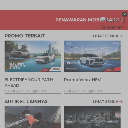
×
PENAWARAN MOBIL BARU
PROMO TERKAIT
LIHAT SEMUA
P
ELECTRIFY YOUR PATH
Promo Veloz HEV
T
AHEAD
Pe
1 
30 Jul 2026
-
31 Ags 2026
1 Jul 2026
-
31 Ags 2026
ARTIKEL LAINNYA
LIHAT SEMUA