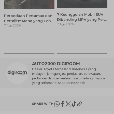
7 Keunggulan Mobil SUV
Perbedaan Pertamax dan
Dibanding MPV yang Perlu
Pertalite: Mana yang Lebih
7 Ags 2026
Anda Ketahui
7 Ags 2026
Baik untuk Mobil Toyota
Anda?
Ca
K
7 
St
M
AUTO2000 DIGIROOM
Dealer Toyota terbesar di Indonesia yang
melayani jaringan jasa penjualan, perawatan,
perbaikan dan penyediaan suku cadang Toyota
yang terbesar di seluruh Indonesia.
SHARE WITH: