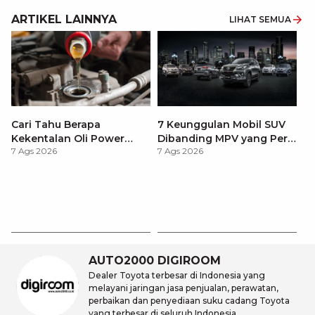
ARTIKEL LAINNYA
LIHAT SEMUA
Cari Tahu Berapa
7 Keunggulan Mobil SUV
Kekentalan Oli Power
Dibanding MPV yang Perlu
7 Ags 2026
7 Ags 2026
Steering dan Tips
Anda Ketahui
Memilihnya
Ay
S
7 
d
AUTO2000 DIGIROOM
Dealer Toyota terbesar di Indonesia yang
melayani jaringan jasa penjualan, perawatan,
perbaikan dan penyediaan suku cadang Toyota
yang terbesar di seluruh Indonesia.