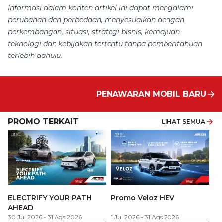
Informasi dalam konten artikel ini dapat mengalami
perubahan dan perbedaan, menyesuaikan dengan
perkembangan, situasi, strategi bisnis, kemajuan
teknologi dan kebijakan tertentu tanpa pemberitahuan
terlebih dahulu.
PENAWARAN MOBIL BARU
PROMO TERKAIT
LIHAT SEMUA
P
ELECTRIFY YOUR PATH
Promo Veloz HEV
T
AHEAD
Pe
1 
30 Jul 2026
-
31 Ags 2026
1 Jul 2026
-
31 Ags 2026