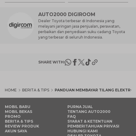
M
AUTO2000 DIGIROOM
Dealer Toyota terbesar di Indonesia yang
melayani jaringan jasa penjualan, perawatan,
perbaikan dan penyediaan suku cadang Toyota
yang terbesar di seluruh Indonesia.
SHARE WITH:
HOME
BERITA & TIPS
PANDUAN MEMBAYAR TILANG ELEKTRON
MOBIL BARU
PURNA JUAL
MOBIL BEKAS
TENTANG AUTO2000
PROMO
FAQ
BERITA & TIPS
SYARAT & KETENTUAN
REVIEW PRODUK
PEMBERITAHUAN PRIVASI
AKUN SAYA
HUBUNGI KAMI
DEALER TOYOTA