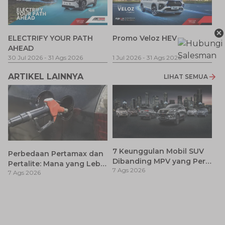
×
P
ELECTRIFY YOUR PATH
Promo Veloz HEV
T
AHEAD
Pe
1 
30 Jul 2026
-
31 Ags 2026
1 Jul 2026
-
31 Ags 2026
ARTIKEL LAINNYA
LIHAT SEMUA
7 Keunggulan Mobil SUV
Perbedaan Pertamax dan
Dibanding MPV yang Perlu
Pertalite: Mana yang Lebih
7 Ags 2026
Anda Ketahui
7 Ags 2026
Baik untuk Mobil Toyota
Anda?
Ca
K
7 
St