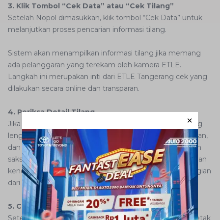
3. Klik Tombol “Cek Data” atau “Cek Tilang”
Setelah Nopol dimasukkan, klik tombol “Cek Data” untuk
melanjutkan proses pencarian informasi tilang.
Sistem akan menampilkan informasi tilang jika memang
ada pelanggaran yang terekam oleh kamera ETLE.
Langkah ini merupakan inti dari ETLE Tangerang cek yang
dilakukan secara online dan transparan.
4. Periksa Detail Tilang
Jika terdapat pelanggaran, Anda akan melihat data tilang
lengkap, seperti jenis pelanggaran, lokasi, tanggal kejadian,
dan besar dendanya. Data ini harus Anda periksa dengan
saksama untuk memastikan kesesuaian informasi dengan
kendaraan Anda. Informasi detail ini penting sebagai bagian
dari proses cek tilang elektronik Tangerang yang sah.
5. Cetak atau Simpan Bukti Tilang (Opsional)
Setelah melihat rincian pelanggaran, Anda dapat mencetak