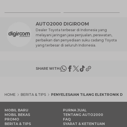
K
7 
St
M
AUTO2000 DIGIROOM
Dealer Toyota terbesar di Indonesia yang
melayani jaringan jasa penjualan, perawatan,
perbaikan dan penyediaan suku cadang Toyota
yang terbesar di seluruh Indonesia.
SHARE WITH:
HOME
BERITA & TIPS
PENYELESAIAN TILANG ELEKTRONIK DI 
MOBIL BARU
PURNA JUAL
MOBIL BEKAS
TENTANG AUTO2000
PROMO
FAQ
BERITA & TIPS
SYARAT & KETENTUAN