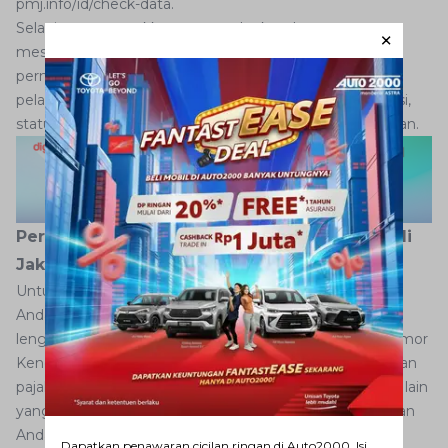
pmj.info/id/check-data.
Selanjutnya, masukkan nomor plat kendaraan, nomor
mesin, dan nomor rangka kendaraan Anda. Jika Anda
pernah melakukan pelanggaran, maka informasi terkait
pelanggaran lalu lintas, seperti waktu pelanggaran, lokasi,
status pelanggaran, dan jenis kendaraan akan ditampilkan.
Persyaratan Penyelesaian Tilang Elektronik di
Jakarta Pusat
Untuk menyelesaikan tilang elektronik di Jakarta Pusat,
Anda harus memastikan dokumen kendaraan Anda
lengkap dan sah. Ini termasuk memiliki Surat Tanda Nomor
Kendaraan (
STNK
) yang masih berlaku, bukti pembayaran
pajak kendaraan yang terkini, serta dokumen-dokumen lain
yang menunjukkan kepemilikan yang sah atas kendaraan
Anda.
Dapatkan penawaran cicilan ringan di Auto2000. Isi