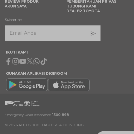
REVIEW PRODUK
PEMBERITAHUAN PRIVASI
AKUN SAYA
HUBUNGI KAMI
DEALER TOYOTA
Subscribe
IKUTI KAMI
Facebook
Instagram
Youtube
X
Whatsapp
Tiktok
GUNAKAN APLIKASI DIGIROOM
Emergency Road Assistance
1500 898
©
2026
AUTO2000 | HAK CIPTA DILINDUNGI