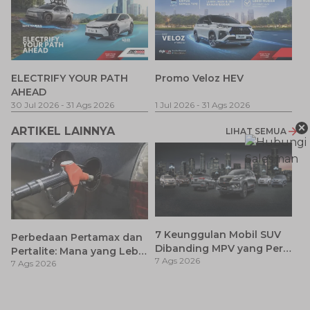
P
ELECTRIFY YOUR PATH
Promo Veloz HEV
T
AHEAD
Pe
1 
30 Jul 2026
-
31 Ags 2026
1 Jul 2026
-
31 Ags 2026
×
ARTIKEL LAINNYA
LIHAT SEMUA
7 Keunggulan Mobil SUV
Perbedaan Pertamax dan
Dibanding MPV yang Perlu
Pertalite: Mana yang Lebih
7 Ags 2026
Anda Ketahui
7 Ags 2026
Baik untuk Mobil Toyota
Anda?
Ca