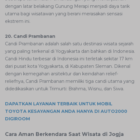
dengan latar belakang Gunung Merapi menjadi daya tarik
utama bagi wisatawan yang berani merasakan sensasi
ekstrem ini.
20. Candi Prambanan
Candi Prambanan adalah salah satu destinasi wisata sejarah
yang paling terkenal di Yogyakarta dan bahkan di Indonesia.
Candi Hindu terbesar di Indonesia ini terletak sekitar 17 km
dari pusat kota Yogyakarta, di Kabupaten Sleman. Dikenal
dengan kemegahan arsitektur dan keindahan relief-
reliefnya, Candi Prambanan memiliki tiga candi utama yang
didedikasikan untuk Trimurti: Brahma, Wisnu, dan Siwa.
DAPATKAN LAYANAN TERBAIK UNTUK MOBIL
TOYOTA KESAYANGAN ANDA HANYA DI AUTO2000
DIGIROOM
Cara Aman Berkendara Saat Wisata di Jogja