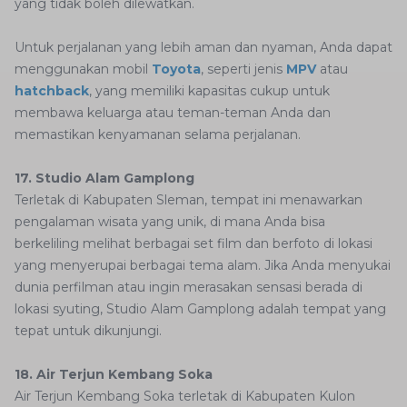
yang tidak boleh dilewatkan.
Untuk perjalanan yang lebih aman dan nyaman, Anda dapat
menggunakan mobil
Toyota
, seperti jenis
MPV
atau
hatchback
, yang memiliki kapasitas cukup untuk
membawa keluarga atau teman-teman Anda dan
memastikan kenyamanan selama perjalanan.
17. Studio Alam Gamplong
Terletak di Kabupaten Sleman, tempat ini menawarkan
pengalaman wisata yang unik, di mana Anda bisa
berkeliling melihat berbagai set film dan berfoto di lokasi
yang menyerupai berbagai tema alam. Jika Anda menyukai
dunia perfilman atau ingin merasakan sensasi berada di
lokasi syuting, Studio Alam Gamplong adalah tempat yang
tepat untuk dikunjungi.
18. Air Terjun Kembang Soka
Air Terjun Kembang Soka terletak di Kabupaten Kulon