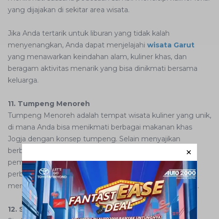
yang dijajakan di sekitar area wisata.
Jika Anda tertarik untuk liburan yang tidak kalah
menyenangkan, Anda dapat menjelajahi
wisata Garut
yang menawarkan keindahan alam, kuliner khas, dan
beragam aktivitas menarik yang bisa dinikmati bersama
keluarga.
11. Tumpeng Menoreh
Tumpeng Menoreh adalah tempat wisata kuliner yang unik,
di mana Anda bisa menikmati berbagai makanan khas
Jogja dengan konsep tumpeng. Selain menyajikan
berbagai hidangan lezat, tempat ini juga menawarkan
pemandangan alam yang indah dengan latar belakang
perbukitan Menoreh. Cocok untuk Anda yang ingin
merasakan kuliner sekaligus menikmati keindahan alam.
12. Sindu Kusuma EduPark