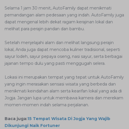
Selama 1 jam 30 menit, AutoFamily dapat menikmati
pemandangan alam pedesaan yang indah. AutoFamily juga
dapat mengenal lebih dekat ragam kerajinan lokal dan
melihat para perajin pandan dan bambu.
Setelah menjelajahi alam dan melihat langsung perajin
lokal, Anda juga dapat mencoba kuliner tradisional, seperti
sayur lodeh, sayur pepaya oseng, nasi sayur, serta berbagai
jajanan tempo dulu yang pasti menggugah selera.
Lokasi ini merupakan tempat yang tepat untuk AutoFamily
yang ingin merasakan sensasi wisata yang berbeda dan
menikmati keindahan alam serta kearifan lokal yang ada di
Jogja. Jangan lupa untuk membawa kamera dan merekam
momen-momen indah selama perjalanan.
Baca juga:
15 Tempat Wisata Di Jogja Yang Wajib
Dikunjungi Naik Fortuner