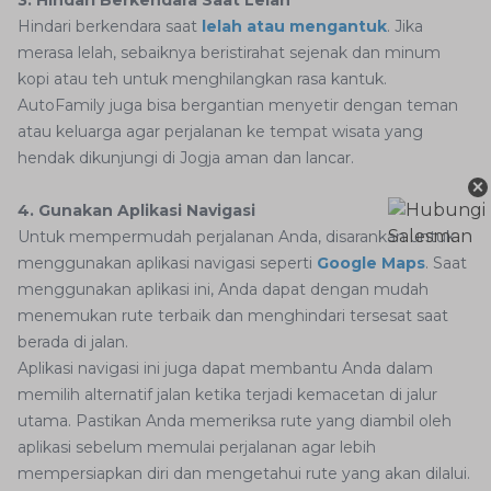
3. Hindari Berkendara Saat Lelah
Hindari berkendara saat
lelah atau mengantuk
. Jika
merasa lelah, sebaiknya beristirahat sejenak dan minum
kopi atau teh untuk menghilangkan rasa kantuk.
AutoFamily juga bisa bergantian menyetir dengan teman
atau keluarga agar perjalanan ke tempat wisata yang
hendak dikunjungi di Jogja aman dan lancar.
×
4. Gunakan Aplikasi Navigasi
Untuk mempermudah perjalanan Anda, disarankan untuk
menggunakan aplikasi navigasi seperti
Google Maps
. Saat
menggunakan aplikasi ini, Anda dapat dengan mudah
menemukan rute terbaik dan menghindari tersesat saat
berada di jalan.
Aplikasi navigasi ini juga dapat membantu Anda dalam
memilih alternatif jalan ketika terjadi kemacetan di jalur
utama. Pastikan Anda memeriksa rute yang diambil oleh
aplikasi sebelum memulai perjalanan agar lebih
mempersiapkan diri dan mengetahui rute yang akan dilalui.