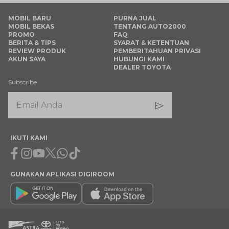
MOBIL BARU
PURNA JUAL
MOBIL BEKAS
TENTANG AUTO2000
PROMO
FAQ
BERITA & TIPS
SYARAT & KETENTUAN
REVIEW PRODUK
PEMBERITAHUAN PRIVASI
AKUN SAYA
HUBUNGI KAMI
DEALER TOYOTA
Subscribe
IKUTI KAMI
Facebook
Instagram
Youtube
X
Whatsapp
Tiktok
GUNAKAN APLIKASI DIGIROOM