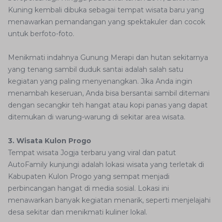
Kuning kembali dibuka sebagai tempat wisata baru yang
menawarkan pemandangan yang spektakuler dan cocok
untuk berfoto-foto.
Menikmati indahnya Gunung Merapi dan hutan sekitarnya
yang tenang sambil duduk santai adalah salah satu
kegiatan yang paling menyenangkan. Jika Anda ingin
menambah keseruan, Anda bisa bersantai sambil ditemani
dengan secangkir teh hangat atau kopi panas yang dapat
ditemukan di warung-warung di sekitar area wisata.
3. Wisata Kulon Progo
Tempat wisata Jogja terbaru yang viral dan patut
AutoFamily kunjungi adalah lokasi wisata yang terletak di
Kabupaten Kulon Progo yang sempat menjadi
perbincangan hangat di media sosial. Lokasi ini
menawarkan banyak kegiatan menarik, seperti menjelajahi
desa sekitar dan menikmati kuliner lokal.