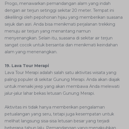
Progo, menawarkan pemandangan alam yang indah
dengan air terjun setinggi sekitar 20 meter. Tempat ini
dikelilingi oleh pepohonan hijau yang memberikan suasana
sejuk dan asri. Anda bisa menikmati perjalanan trekking
menuju air terjun yang menantang namun
menyenangkan. Selain itu, suasana di sekitar air terjun
sangat cocok untuk bersantai dan menikmati keindahan
alam yang menenangkan.
19. Lava Tour Merapi
Lava Tour Merapi adalah salah satu aktivitas wisata yang
paling populer di sekitar Gunung Merapi. Anda akan diajak
untuk menaiki jeep yang akan membawa Anda melewati
jalur-jalur lahar bekas letusan Gunung Merapi.
Aktivitas ini tidak hanya memberikan pengalaman
petualangan yang seru, tetapi juga kesempatan untuk
melihat langsung sisa-sisa letusan besar yang terjadi
beberapa tahun lalu. Pemandangan yang menakjubkan