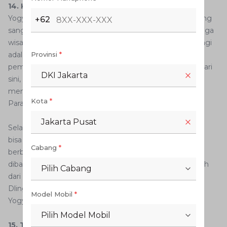
14. Kebun Buah Mangunan
Yogyakarta adalah daerah yang memiliki jenis wisata yang
+62
sangat lengkap, mulai dari wisata edukasi, swafoto, hingga
wisata alam. Salah satu tempat yang patut Anda kunjungi
Provinsi
*
adalah Kebun Buah Mangunan, yang menawarkan
pemandangan spektakuler dari ketinggian 200 mdpl. Dari
DKI Jakarta
sini, Anda bisa melihat keindahan Sungai Oya yang
mengalir di antara perbukitan, bahkan hingga Pantai
Kota
*
Parangtritis dari kejauhan.
Jakarta Pusat
Selain menikmati pemandangan yang indah, Anda juga
bisa merasakan pengalaman unik dengan memanen
Cabang
*
berbagai jenis buah di kebun ini dan membelinya untuk
dibawa pulang. Jam buka Kebun Buah Mangunan adalah
Pilih Cabang
dari pukul 08.00 hingga 18.00 WIB, alamat Jl. Imogiri –
Dlingo, Sukorame, Mangunan, Dlingo, Bantul, DI
Model Mobil
*
Yogyakarta.
Pilih Model Mobil
15. Taman Sari