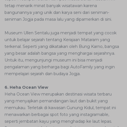
tetap menarik minat banyak wisatawan karena
bangunannya yang unik dan karya seni dari seniman-
seniman Jogja pada masa lalu yang dipamerkan di sini.
Museum Ullen Sentalu juga menjadi tempat yang cocok
untuk belajar sejarah tentang Kerajaan Mataram yang
terkenal. Seperti yang dikatakan oleh Bung Karno, bangsa
yang besar adalah bangsa yang menghargai sejarahnya.
Untuk itu, mengunjungi museum ini bisa menjadi
pengalaman yang berharga bagi AutoFamily yang ingin
mempelajari sejarah dan budaya Jogja.
6. Heha Ocean View
Heha Ocean View merupakan destinasi wisata terbaru
yang menyajikan pemandangan laut dan bukit yang
memukau. Terletak di kawasan Gunung Kidul, tempat ini
menawarkan berbagai spot foto yang instagramable,
seperti jembatan kayu yang menghadap ke laut lepas.