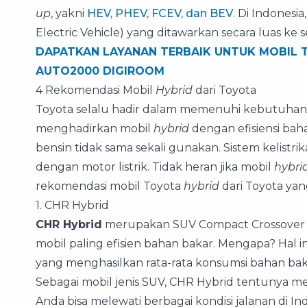
up
, yakni
HEV, PHEV, FCEV, dan BEV
. Di Indones
Electric Vehicle) yang ditawarkan secara luas ke 
DAPATKAN LAYANAN TERBAIK UNTUK MOBIL 
AUTO2000 DIGIROOM
4 Rekomendasi Mobil
Hybrid
dari Toyota
Toyota selalu hadir dalam memenuhi kebutuhan 
menghadirkan mobil
hybrid
dengan efisiensi bah
bensin tidak sama sekali gunakan. Sistem kelistr
dengan motor listrik. Tidak heran jika mobil
hybri
rekomendasi mobil Toyota
hybrid
dari Toyota yan
1. CHR Hybrid
CHR Hybrid
merupakan SUV Compact Crossove
mobil paling efisien bahan bakar. Mengapa? Hal i
yang menghasilkan rata-rata konsumsi bahan bakar
Sebagai mobil jenis SUV, CHR Hybrid tentunya 
Anda bisa melewati berbagai kondisi jalanan di Ind