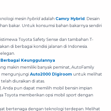
knologi mesin
hybrid
adalah
Camry Hybrid
. Desain
bahan bakar. Untuk konsumsi bahan bakarnya sendiri
 istimewa Toyota Safety Sense dan tambahan T-
n di berbagai kondisi jalanan di Indonesia.
 elegan.
n Berbagai Keunggulannya
yang makin memiliki banyak peminat, AutoFamily
at mengunjungi
Auto2000 Digiroom
untuk melihat
telah diuraikan di atas.
d,
Anda pun dapat memilih mobil bensin impian
uga Toyota memberikan opsi mobil
sport
dengan
angat bertenaga dengan teknologi terdepan. Melihat