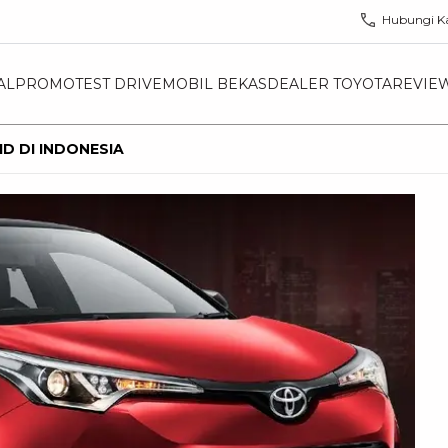
Hubungi K
AL
PROMO
TEST DRIVE
MOBIL BEKAS
DEALER TOYOTA
REVIE
D DI INDONESIA