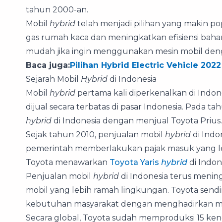
tahun 2000-an.
Mobil
hybrid
telah menjadi pilihan yang makin p
gas rumah kaca dan meningkatkan efisiensi bah
mudah jika ingin menggunakan mesin mobil denga
Baca juga:
Pilihan Hybrid Electric Vehicle 202
Sejarah Mobil
Hybrid
di Indonesia
Mobil
hybrid
pertama kali diperkenalkan di Indon
dijual secara terbatas di pasar Indonesia. Pada 
hybrid
di Indonesia dengan menjual Toyota Prius.
Sejak tahun 2010, penjualan mobil
hybrid
di Indo
pemerintah memberlakukan pajak masuk yang l
Toyota menawarkan
Toyota Yaris
hybrid
di Indon
Penjualan mobil
hybrid
di Indonesia terus menin
mobil yang lebih ramah lingkungan. Toyota sendir
kebutuhan masyarakat dengan menghadirkan m
Secara global, Toyota sudah memproduksi 15 kend