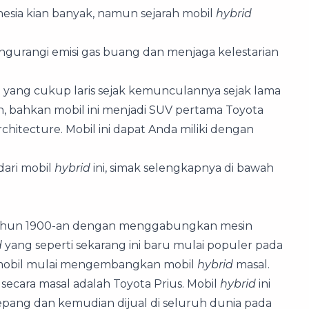
nesia kian banyak, namun sejarah mobil
hybrid
engurangi emisi gas buang dan menjaga kelestarian
 yang cukup laris sejak kemunculannya sejak lama
, bahkan mobil ini menjadi SUV pertama Toyota
itecture. Mobil ini dapat Anda miliki dengan
dari mobil
hybrid
ini, simak selengkapnya di bawah
 tahun 1900-an dengan menggabungkan mesin
d
yang seperti sekarang ini baru mulai populer pada
n mobil mulai mengembangkan mobil
hybrid
masal.
secara masal adalah Toyota Prius. Mobil
hybrid
ini
epang dan kemudian dijual di seluruh dunia pada