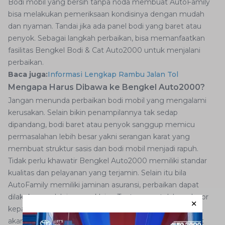
Bodi mobil yang bersih tanpa noda membuat AutoFamily
bisa melakukan pemeriksaan kondisinya dengan mudah
dan nyaman. Tandai jika ada panel bodi yang baret atau
penyok. Sebagai langkah perbaikan, bisa memanfaatkan
fasilitas Bengkel Bodi & Cat Auto2000 untuk menjalani
perbaikan.
Baca juga:
Informasi Lengkap Rambu Jalan Tol
Mengapa Harus Dibawa ke Bengkel Auto2000?
Jangan menunda perbaikan bodi mobil yang mengalami
kerusakan. Selain bikin penampilannya tak sedap
dipandang, bodi baret atau penyok sanggup memicu
permasalahan lebih besar yakni serangan karat yang
membuat struktur sasis dan bodi mobil menjadi rapuh.
Tidak perlu khawatir Bengkel Auto2000 memiliki standar
kualitas dan pelayanan yang terjamin. Selain itu bila
AutoFamily memiliki jaminan asuransi, perbaikan dapat
dilakukan melalui proses klaim. Tentunya setelah melapor
kepada perusahaan asuransi terkait, petugas Auto2000
akan membantu memproses perbaikannya sesuai Surat