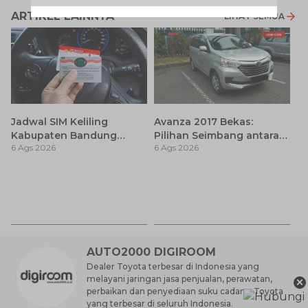
ARTIKEL LAINNYA
LIHAT SEMUA
Jadwal SIM Keliling
Avanza 2017 Bekas:
Kabupaten Bandung
Pilihan Seimbang antara
6 Ags 2026
6 Ags 2026
Terbaru 2026 dan
Harga dan Fitur Modern
Lokasinya
T
Be
6 
M
AUTO2000 DIGIROOM
Dealer Toyota terbesar di Indonesia yang
×
melayani jaringan jasa penjualan, perawatan,
perbaikan dan penyediaan suku cadang Toyota
yang terbesar di seluruh Indonesia.