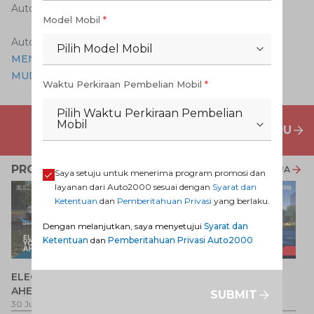
Auto2000, Senin (16/5).
Model Mobil
*
Auto2000 Digiroom
Pilih Model Mobil
MENGINGINKAN COROLLA CROSS? MILIKI SECARA
MUDAH DI SINI
Waktu Perkiraan Pembelian Mobil
*
Pilih Waktu Perkiraan Pembelian
Mobil
PENAWARAN MOBIL BARU
PROMO TERKAIT
LIHAT SEMUA
Saya setuju untuk menerima program promosi dan
layanan dari Auto2000 sesuai dengan
Syarat dan
Ketentuan
dan
Pemberitahuan Privasi
yang berlaku.
Dengan melanjutkan, saya menyetujui
Syarat dan
Ketentuan
dan
Pemberitahuan Privasi Auto2000
P
ELECTRIFY YOUR PATH
Promo Veloz HEV
T
AHEAD
SUBMIT
Pe
1 
30 Jul 2026
-
31 Ags 2026
1 Jul 2026
-
31 Ags 2026