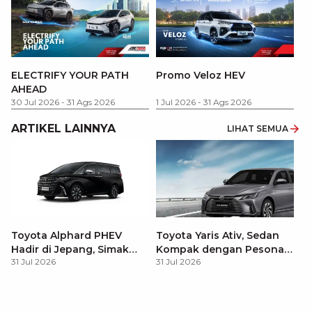
P
ELECTRIFY YOUR PATH
Promo Veloz HEV
T
AHEAD
Pe
1 
30 Jul 2026
-
31 Ags 2026
1 Jul 2026
-
31 Ags 2026
ARTIKEL LAINNYA
LIHAT SEMUA
Toyota Alphard PHEV
Toyota Yaris Ativ, Sedan
Hadir di Jepang, Simak
Kompak dengan Pesona
31 Jul 2026
31 Jul 2026
Pembaruan dan Fitur
Modern
Premiumnya
H
M