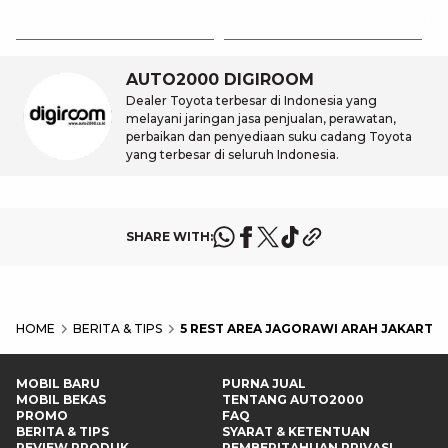
31
Es
Ha
M
AUTO2000 DIGIROOM
Dealer Toyota terbesar di Indonesia yang
melayani jaringan jasa penjualan, perawatan,
perbaikan dan penyediaan suku cadang Toyota
yang terbesar di seluruh Indonesia.
SHARE WITH:
HOME
BERITA & TIPS
5 REST AREA JAGORAWI ARAH JAKARTA
MOBIL BARU
PURNA JUAL
MOBIL BEKAS
TENTANG AUTO2000
PROMO
FAQ
BERITA & TIPS
SYARAT & KETENTUAN
REVIEW PRODUK
PEMBERITAHUAN PRIVASI