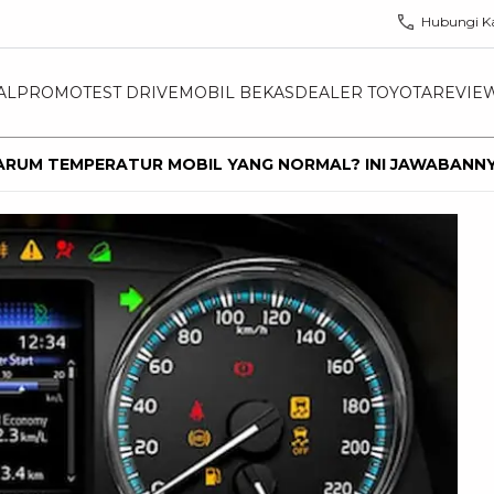
Hubungi K
AL
PROMO
TEST DRIVE
MOBIL BEKAS
DEALER TOYOTA
REVIE
JARUM TEMPERATUR MOBIL YANG NORMAL? INI JAWABANNY