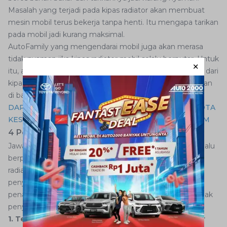
Masalah yang terjadi pada kipas radiator akan membuat
mesin mobil terus bekerja tanpa henti. Itu mengapa tarikan
pada mobil jadi kurang maksimal.
AutoFamily yang mengendarai mobil juga akan merasa
tidak nyaman jika kipas radiator mobil selalu berputar. Untuk
itu, ada baiknya Anda memahami lebih lanjut penyebab dari
kipas radiator tersebut selalu berputar yang akan diuraikan
di bawah ini.
DAPATKAN LAYANAN TERBAIK UNTUK MOBIL TOYOTA
KESAYANGAN ANDA HANYA DI AUTO2000 DIGIROOM
4 Penyebab Kipas Radiator Terus Berputar
Jawaban dari pertanyaan apakah kipas radiator mobil selalu
berputar adalah tidak. Jika terus berputar artinya kipas
radiator perlu diperbaiki segera. Namun, mengetahui
penyebabnya terlebih dahulu akan lebih baik, supaya
penanganannya dapat dilakukan dengan tepat. Yuk simak
penyebab kipas radiator terus berputar berikut ini.
1. Terjadi Kendala pada Water Temperature Sensor