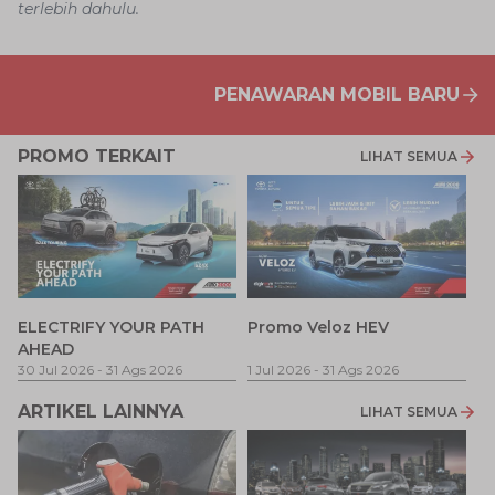
terlebih dahulu.
PENAWARAN MOBIL BARU
PROMO TERKAIT
LIHAT SEMUA
P
ELECTRIFY YOUR PATH
Promo Veloz HEV
T
AHEAD
Pe
1 
30 Jul 2026
-
31 Ags 2026
1 Jul 2026
-
31 Ags 2026
ARTIKEL LAINNYA
LIHAT SEMUA