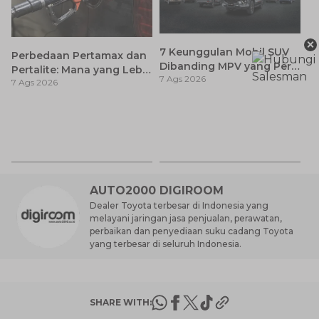
×
7 Keunggulan Mobil SUV
Perbedaan Pertamax dan
Dibanding MPV yang Perlu
Pertalite: Mana yang Lebih
7 Ags 2026
Anda Ketahui
7 Ags 2026
Baik untuk Mobil Toyota
Anda?
Ay
S
7 
d
AUTO2000 DIGIROOM
Dealer Toyota terbesar di Indonesia yang
melayani jaringan jasa penjualan, perawatan,
perbaikan dan penyediaan suku cadang Toyota
yang terbesar di seluruh Indonesia.
SHARE WITH: