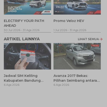
P
ELECTRIFY YOUR PATH
Promo Veloz HEV
T
AHEAD
Pe
1 
30 Jul 2026
-
31 Ags 2026
1 Jul 2026
-
31 Ags 2026
ARTIKEL LAINNYA
LIHAT SEMUA
Jadwal SIM Keliling
Avanza 2017 Bekas:
Kabupaten Bandung
Pilihan Seimbang antara
6 Ags 2026
6 Ags 2026
Terbaru 2026 dan
Harga dan Fitur Modern
Lokasinya
T
Be
6 
M