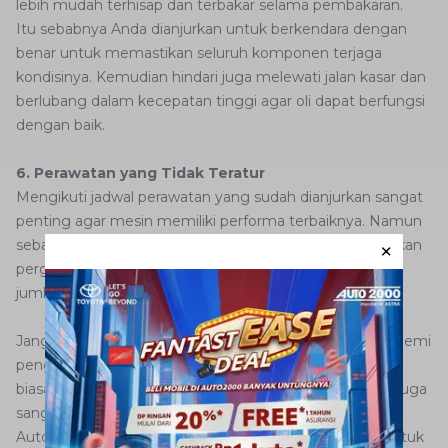
lebih mudah terhisap dan terbakar selama pembakaran.
Itu sebabnya Anda dianjurkan untuk berkendara dengan
benar untuk memastikan seluruh komponen terjaga
kondisinya. Kemudian hindari juga melewati jalan kasar dan
berlubang dalam kecepatan tinggi agar oli dapat berfungsi
dengan baik.
6. Perawatan yang Tidak Teratur
Mengikuti jadwal perawatan yang sudah dianjurkan sangat
penting agar mesin memiliki performa terbaiknya. Namun
sebaliknya, perawatan yang tidak teratur atau melewatkan
pergantian oli tepat waktu hanya akan menyebabkan
jumlah oli mesin habis secara cepat.
Jangan toleransi perawatan mobil Anda secara berkala demi
pengalaman berkendara yang menyenangkan dan luar
biasa. Menjadwalkan perawatan ke bengkel Auto2000 juga
sangat mudah karena Anda hanya perlu mengunjungi
Auto20000 Digiroom sehingga tidak ada lagi alasan untuk