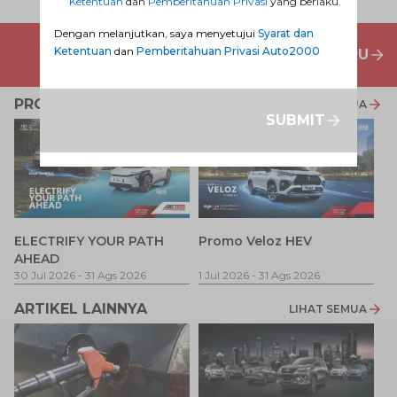
Ketentuan
dan
Pemberitahuan Privasi
yang berlaku.
Dengan melanjutkan, saya menyetujui
Syarat dan
Ketentuan
dan
Pemberitahuan Privasi Auto2000
PENAWARAN MOBIL BARU
PROMO TERKAIT
LIHAT SEMUA
SUBMIT
P
ELECTRIFY YOUR PATH
Promo Veloz HEV
T
AHEAD
Pe
1 
30 Jul 2026
-
31 Ags 2026
1 Jul 2026
-
31 Ags 2026
ARTIKEL LAINNYA
LIHAT SEMUA