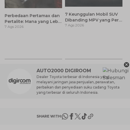
7 Keunggulan Mobil SUV
Perbedaan Pertamax dan
Dibanding MPV yang Perlu
Pertalite: Mana yang Lebih
7 Ags 2026
Anda Ketahui
7 Ags 2026
Baik untuk Mobil Toyota
Anda?
Ca
K
7 
St
M
×
AUTO2000 DIGIROOM
Dealer Toyota terbesar di Indonesia yang
melayani jaringan jasa penjualan, perawatan,
perbaikan dan penyediaan suku cadang Toyota
yang terbesar di seluruh Indonesia.
SHARE WITH: