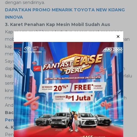
dengan sendirinya.
DAPATKAN PROMO MENARIK TOYOTA NEW KIJANG
INNOVA
3. Karet Penahan Kap Mesin Mobil Sudah Aus
Kap mesin mobil harus tertutup secara rapat sepanjang
mobil Anda melaju. Untuk itu mengapa ada karet penahan
kap mesin mobil agar tetap tertutup rapat, sekaligus
menahan getaran mesin.
Sayangnya, kerusakan pada karet penahan mesin mobil
dapat menyebabkan masalah ini muncul. Karet penahan
kap mesin mobil dapat mengalami kondisi aus akibat terlalu
sering terkena panas. Kondisi aus ini akhirnya membuat
kinerja karet penahan tidak maksimal. Akhirnya, getaran
mesin mobil sulit teredam sehingga dapat dirasakan oleh
Anda.
Baca juga:
Kap Mesin Mobil Bergetar? Ini 13
Penyebabnya!
4. Kampas Kopling Sudah Aus
Penyebab lain dari masalah mobil bergetar saat di gas