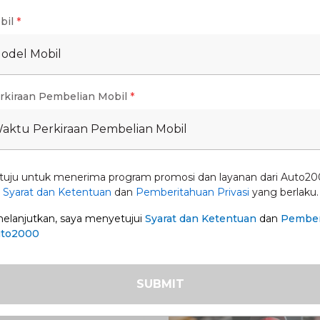
bil
*
Model Mobil
rkiraan Pembelian Mobil
*
Waktu Perkiraan Pembelian Mobil
tuju untuk menerima program promosi dan layanan dari Auto20
eloz HEV
Promo New Fortuner -
n
Syarat dan Ketentuan
dan
Pemberitahuan Privasi
yang berlaku.
Tangguh di Setiap Per
lanjutkan, saya menyetujui
Syarat dan Ketentuan
dan
Pember
31 Ags 2026
1 Jul 2026
-
31 Ags 2026
uto2000
SUBMIT