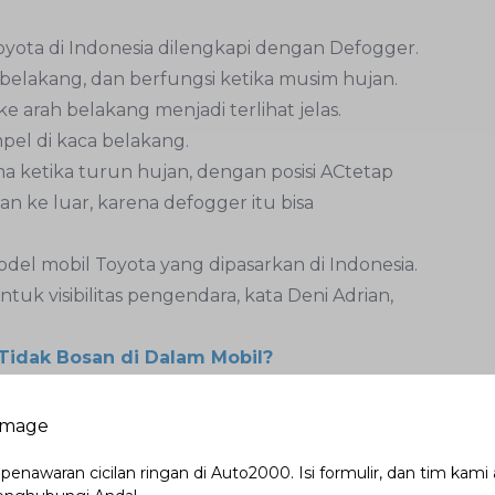
oyota di Indonesia dilengkapi dengan Defogger.
n belakang, dan berfungsi ketika musim hujan.
arah belakang menjadi terlihat jelas.
l di kaca belakang.
 ketika turun hujan, dengan posisi ACtetap
 ke luar, karena defogger itu bisa
del mobil Toyota yang dipasarkan di Indonesia.
uk visibilitas pengendara, kata Deni Adrian,
idak Bosan di Dalam Mobil?
nan pada kaca karena adanya perbedaan suhu
gkungan sekitar.
, sehingga tidak akan timbul embun dan
enawaran cicilan ringan di Auto2000. Isi formulir, dan tim kami
s. Jadi fungsinya sangat jelas dan berguna buat