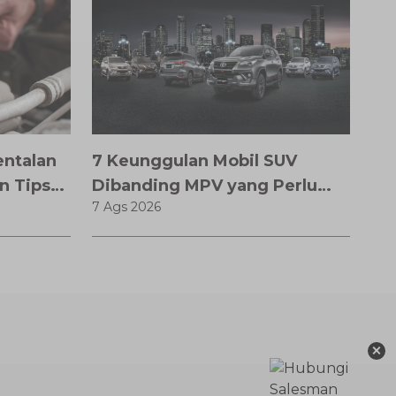
entalan
7 Keunggulan Mobil SUV
n Tips
Dibanding MPV yang Perlu
7 Ags 2026
Anda Ketahui
×