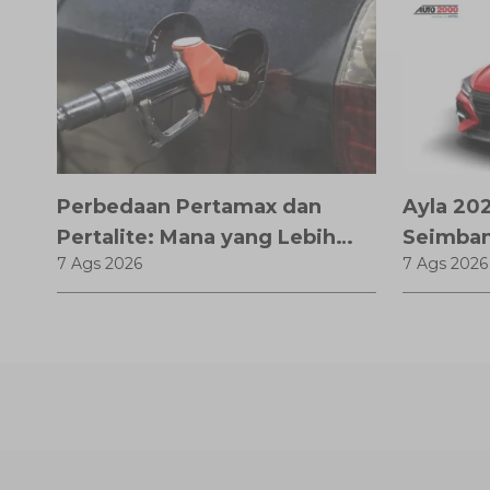
Perbedaan Pertamax dan
Ayla 202
Pertalite: Mana yang Lebih
Seimban
7 Ags 2026
7 Ags 2026
Baik untuk Mobil Toyota
Pembaru
Anda?