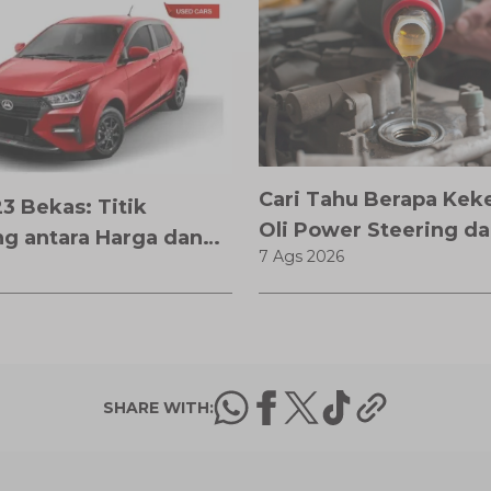
Cari Tahu Berapa Kek
3 Bekas: Titik
Oli Power Steering da
g antara Harga dan
7 Ags 2026
Memilihnya
an Teknologi
SHARE WITH: