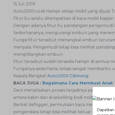
15 Jul 2019
Auto2000.co.id Hampir setiap mobil yang dijual T
Fitur itu selalu ditempatkan di kaca mobil bagia
Dengan adanya fitur itu pandangan pengemudi ke 
Sederhananya, mengurangi embun yang menempe
Fungsi fitur tersebut menangkal embun terutama
menyala. Pengemudi tetap bisa melihat pandangan
menghilangkan embun.
Fitur tersebut sudah tersedia hampir di semua mo
Fungsinya sederhana, tetapi sangat membantu unt
Kepala Bengkel
Auto2000 Cibinong
.
BACA JUGA :
Bagaimana Cara Membuat Anak T
Deni menjelaskan, proses terjadinya pengembu
antara kabin dan di sekeliling bodi mobil alias lin
Berkat defogger, permukaan kaca menjadi panas
Dapatkan p
pengendara tetap bisa melihat keluar dengan jela