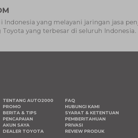
OM
di Indonesia yang melayani jaringan jasa pe
Toyota yang terbesar di seluruh Indonesia.
TENTANG AUTO2000
FAQ
PROMO
HUBUNGI KAMI
BERITA & TIPS
SYARAT & KETENTUAN
PENCAPAIAN
PEMBERITAHUAN
AKUN SAYA
PRIVASI
DEALER TOYOTA
REVIEW PRODUK