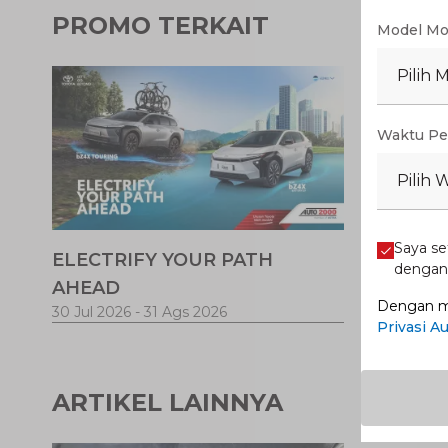
PROMO TERKAIT
Model Mo
Pilih 
Waktu Pe
Pilih 
Saya se
ELECTRIFY YOUR PATH
Promo V
denga
AHEAD
Dengan me
30 Jul 2026
-
31 Ags 2026
1 Jul 2026
-
Privasi A
ARTIKEL LAINNYA