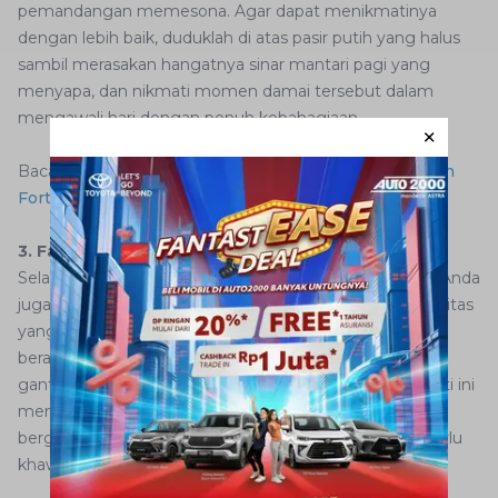
pemandangan memesona. Agar dapat menikmatinya
dengan lebih baik, duduklah di atas pasir putih yang halus
sambil merasakan hangatnya sinar mantari pagi yang
menyapa, dan nikmati momen damai tersebut dalam
mengawali hari dengan penuh kebahagiaan.
Baca juga:
Kunjungi 15 Tempat Wisata di Jogja Dengan
Fortuner
3. Fasilitas Lengkap dan Nyaman
Selain menikmati keindahan alam yang menakjubkan, Anda
juga dapat merasa tenang dan puas karena adanya fasilitas
yang memadai untuk memenuhi kebutuhan selama
berada di pantai ini. Fasilitas yang tersedia adalah ruang
ganti yang bersih dan terawat dengan baik. Ruang ganti ini
memberikan kemudahan bagi pengunjung yang ingin
berganti pakaian setelah beraktivitas di pantai tanpa perlu
khawatir tentang kenyamanannya.