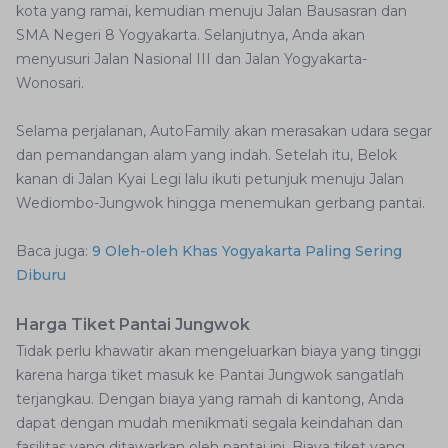
kota yang ramai, kemudian menuju Jalan Bausasran dan
SMA Negeri 8 Yogyakarta. Selanjutnya, Anda akan
menyusuri Jalan Nasional III dan Jalan Yogyakarta-
Wonosari.
Selama perjalanan, AutoFamily akan merasakan udara segar
dan pemandangan alam yang indah. Setelah itu, Belok
kanan di Jalan Kyai Legi lalu ikuti petunjuk menuju Jalan
Wediombo-Jungwok hingga menemukan gerbang pantai.
Baca juga:
9 Oleh-oleh Khas Yogyakarta Paling Sering
Diburu
Harga Tiket Pantai Jungwok
Tidak perlu khawatir akan mengeluarkan biaya yang tinggi
karena harga tiket masuk ke Pantai Jungwok sangatlah
terjangkau. Dengan biaya yang ramah di kantong, Anda
dapat dengan mudah menikmati segala keindahan dan
fasilitas yang ditawarkan oleh pantai ini. Biaya tiket yang