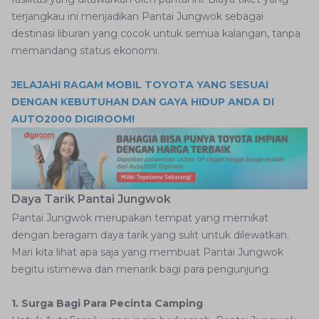
terjangkau ini menjadikan Pantai Jungwok sebagai
destinasi liburan yang cocok untuk semua kalangan, tanpa
memandang status ekonomi.
JELAJAHI RAGAM MOBIL TOYOTA YANG SESUAI
DENGAN KEBUTUHAN DAN GAYA HIDUP ANDA DI
AUTO2000 DIGIROOM!
Daya Tarik Pantai Jungwok
Pantai Jungwok merupakan tempat yang memikat
dengan beragam daya tarik yang sulit untuk dilewatkan.
Mari kita lihat apa saja yang membuat Pantai Jungwok
begitu istimewa dan menarik bagi para pengunjung.
1. Surga Bagi Para Pecinta Camping