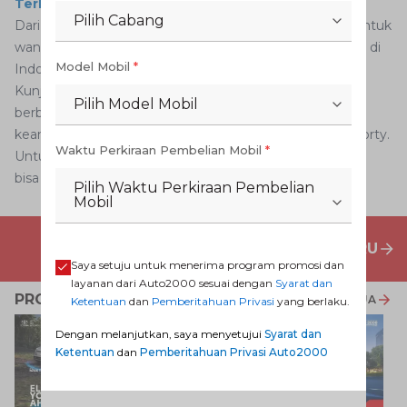
Terlengkap
Pilih Cabang
Dari keempat rekomendasi mobil Toyota yang cocok untuk
wanita pendek, mana yang menjadi mobil untuk wanita di
Model Mobil
*
Indonesia favorit AutoFamily?
Kunjungi
Dealer Toyota
sekarang juga dan dapatkan
Pilih Model Mobil
berbagai
Promo Dealer Mobil Toyota
terbaru dengan
keamanan dan teknologi yang menarik, elegan, dan sporty.
Waktu Perkiraan Pembelian Mobil
*
Untuk berbagai jenis layanan
purna jual
Auto2000. Anda
bisa jadwalkan kunjungan
di sini
.
Pilih Waktu Perkiraan Pembelian
Mobil
PENAWARAN MOBIL BARU
Saya setuju untuk menerima program promosi dan
layanan dari Auto2000 sesuai dengan
Syarat dan
PROMO TERKAIT
LIHAT SEMUA
Ketentuan
dan
Pemberitahuan Privasi
yang berlaku.
Dengan melanjutkan, saya menyetujui
Syarat dan
Ketentuan
dan
Pemberitahuan Privasi Auto2000