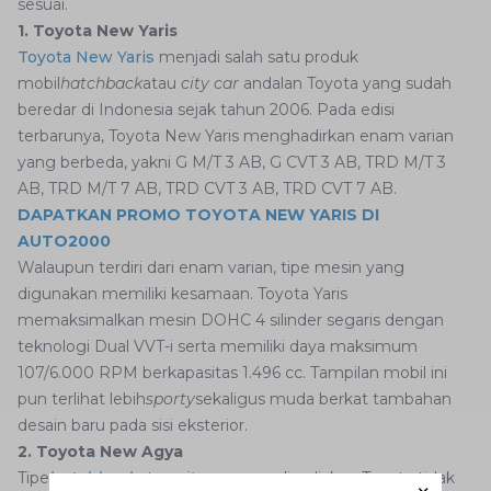
sesuai.
1. Toyota New Yaris
Toyota New Yaris
menjadi salah satu produk
mobil
hatchback
atau
city car
andalan Toyota yang sudah
beredar di Indonesia sejak tahun 2006. Pada edisi
terbarunya, Toyota New Yaris menghadirkan enam varian
yang berbeda, yakni G M/T 3 AB, G CVT 3 AB, TRD M/T 3
AB, TRD M/T 7 AB, TRD CVT 3 AB, TRD CVT 7 AB.
DAPATKAN PROMO TOYOTA NEW YARIS DI
AUTO2000
Walaupun terdiri dari enam varian, tipe mesin yang
digunakan memiliki kesamaan. Toyota Yaris
memaksimalkan mesin DOHC 4 silinder segaris dengan
teknologi Dual VVT-i serta memiliki daya maksimum
107/6.000 RPM berkapasitas 1.496 cc. Tampilan mobil ini
pun terlihat lebih
sporty
sekaligus muda berkat tambahan
desain baru pada sisi eksterior.
2. Toyota New Agya
Tipe
hatchback
atau
city car
yang disediakan Toyota tidak