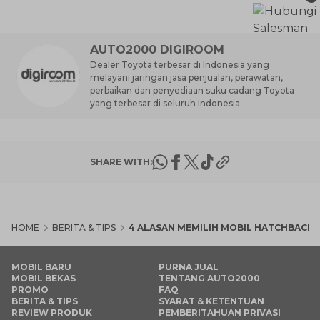
6 
T
L
AUTO2000 DIGIROOM
Dealer Toyota terbesar di Indonesia yang
melayani jaringan jasa penjualan, perawatan,
perbaikan dan penyediaan suku cadang Toyota
yang terbesar di seluruh Indonesia.
SHARE WITH:
HOME
BERITA & TIPS
4 ALASAN MEMILIH MOBIL HATCHBACK
MOBIL BARU
PURNA JUAL
MOBIL BEKAS
TENTANG AUTO2000
PROMO
FAQ
BERITA & TIPS
SYARAT & KETENTUAN
REVIEW PRODUK
PEMBERITAHUAN PRIVASI