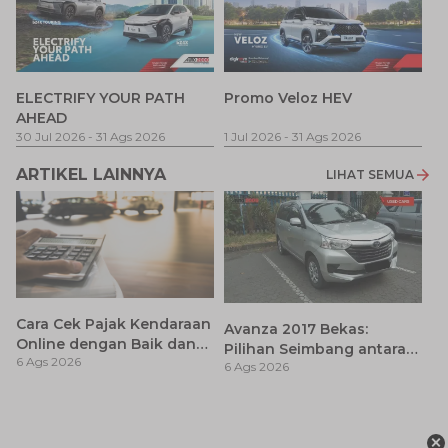
P
ELECTRIFY YOUR PATH
Promo Veloz HEV
T
AHEAD
Pe
1 
30 Jul 2026
-
31 Ags 2026
1 Jul 2026
-
31 Ags 2026
ARTIKEL LAINNYA
LIHAT SEMUA
Cara Cek Pajak Kendaraan
Avanza 2017 Bekas:
Online dengan Baik dan
Pilihan Seimbang antara
6 Ags 2026
Benar
6 Ags 2026
Harga dan Fitur Modern
Ja
K
×