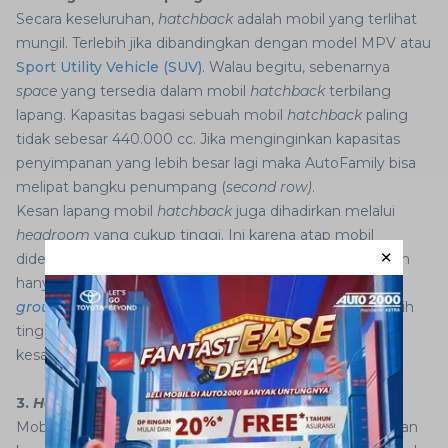
Secara keseluruhan,
hatchback
adalah mobil yang terlihat
mungil. Terlebih jika dibandingkan dengan model MPV atau
Sport Utility Vehicle (SUV)
. Walau begitu, sebenarnya
space
yang tersedia dalam mobil
hatchback
terbilang
lapang. Kapasitas bagasi sebuah mobil
hatchback
paling
tidak sebesar 440.000 cc. Jika menginginkan kapasitas
penyimpanan yang lebih besar lagi maka AutoFamily bisa
melipat bangku penumpang (
second row)
.
Kesan lapang mobil
hatchback
juga dihadirkan melalui
headroom
yang cukup tinggi. Ini karena atap mobil
didesain untuk lebih tinggi di bagian penumpang. Bukan
hanya itu, kebanyakan
hatchback
juga hadir dengan
ground clearance
(jarak mobil dengan tanah) yang lebih
tinggi dari sedan konvensional, sehingga memberikan
kesan kokoh.
3.
Handling
Lebih Mudah
Mobil dengan model
hatchback
biasanya dibekali dengan