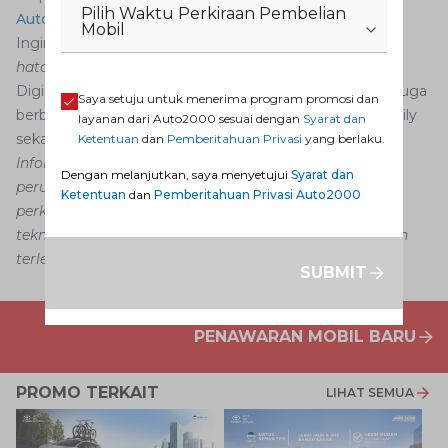
Pilih Waktu Perkiraan Pembelian
Auto2000 Digiroom
.
Mobil
Ingin mengganti kendaraan AutoFamily menjadi mobil
hatchback
? Tentu saja bisa! Segera kunjungi Auto2000
Digiroom untuk melihat mobil impian Anda. Dapatkan juga
Saya setuju untuk menerima program promosi dan
berbagai promo menarik khusus hanya untuk AutoFamily
layanan dari Auto2000 sesuai dengan
Syarat dan
sekarang!
Ketentuan
dan
Pemberitahuan Privasi
yang berlaku.
Informasi dalam konten artikel ini dapat mengalami
Dengan melanjutkan, saya menyetujui
Syarat dan
perubahan dan perbedaan, menyesuaikan dengan
Ketentuan
dan
Pemberitahuan Privasi Auto2000
perkembangan, situasi, strategi bisnis, kemajuan
teknologi dan kebijakan tertentu tanpa pemberitahuan
terlebih dahulu.
SUBMIT
PENAWARAN MOBIL BARU
PROMO TERKAIT
LIHAT SEMUA