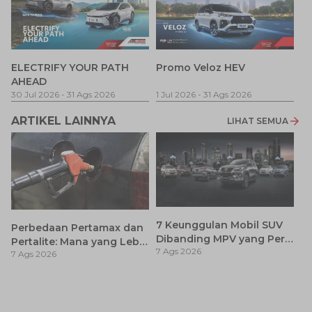
P
ELECTRIFY YOUR PATH
Promo Veloz HEV
T
AHEAD
Pe
1 
30 Jul 2026
-
31 Ags 2026
1 Jul 2026
-
31 Ags 2026
ARTIKEL LAINNYA
LIHAT SEMUA
7 Keunggulan Mobil SUV
Perbedaan Pertamax dan
Dibanding MPV yang Perlu
Pertalite: Mana yang Lebih
7 Ags 2026
Anda Ketahui
7 Ags 2026
Baik untuk Mobil Toyota
Anda?
Ca
K