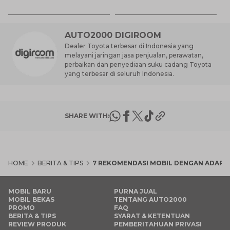
7 
St
M
AUTO2000 DIGIROOM
Dealer Toyota terbesar di Indonesia yang
melayani jaringan jasa penjualan, perawatan,
perbaikan dan penyediaan suku cadang Toyota
yang terbesar di seluruh Indonesia.
SHARE WITH:
HOME
BERITA & TIPS
7 REKOMENDASI MOBIL DENGAN ADAPTI
MOBIL BARU
PURNA JUAL
MOBIL BEKAS
TENTANG AUTO2000
PROMO
FAQ
BERITA & TIPS
SYARAT & KETENTUAN
REVIEW PRODUK
PEMBERITAHUAN PRIVASI