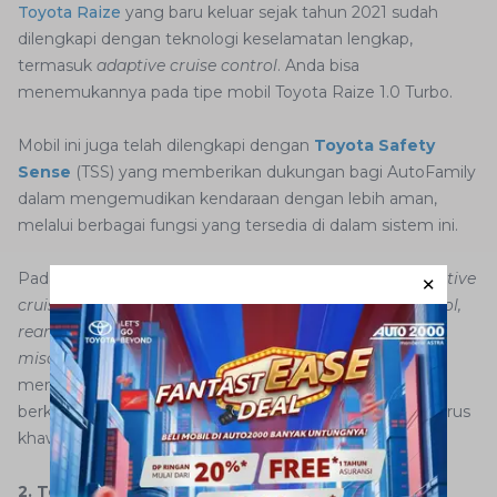
Toyota Raize
yang baru keluar sejak tahun 2021 sudah
dilengkapi dengan teknologi keselamatan lengkap,
termasuk
adaptive cruise control
. Anda bisa
menemukannya pada tipe mobil Toyota Raize 1.0 Turbo.
Mobil ini juga telah dilengkapi dengan
Toyota Safety
Sense
(TSS) yang memberikan dukungan bagi AutoFamily
dalam mengemudikan kendaraan dengan lebih aman,
melalui berbagai fungsi yang tersedia di dalam sistem ini.
Pada sistem ini tersedia fitur
pre-collision system, adaptive
cruise control, lane departure alert with steering control,
rear cross traffic alert, blind spot monitor
, dan
pedal
misoperation control.
Masing-masing dari fungsi ini
memiliki peran khususnya. Pastinya pengalaman
berkendara Anda akan sangat menyenangkan tanpa harus
khawatir berlebihan.
2. Toyota All New Vios