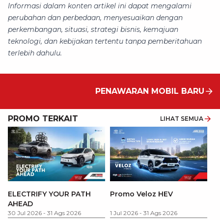
Informasi dalam konten artikel ini dapat mengalami
perubahan dan perbedaan, menyesuaikan dengan
perkembangan, situasi, strategi bisnis, kemajuan
teknologi, dan kebijakan tertentu tanpa pemberitahuan
terlebih dahulu.
PENAWARAN MOBIL BARU
PROMO TERKAIT
LIHAT SEMUA
P
ELECTRIFY YOUR PATH
Promo Veloz HEV
T
AHEAD
Pe
1 
30 Jul 2026
-
31 Ags 2026
1 Jul 2026
-
31 Ags 2026