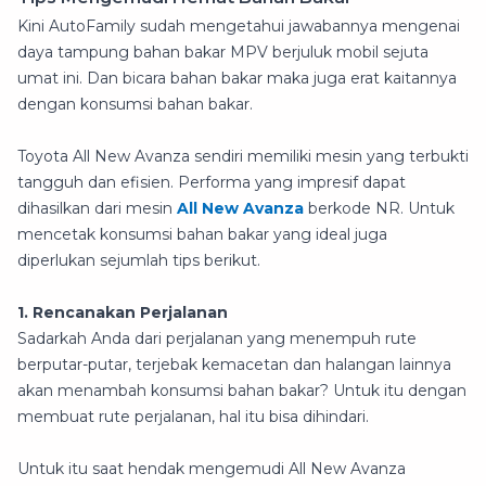
Kini AutoFamily sudah mengetahui jawabannya mengenai
daya tampung bahan bakar MPV berjuluk mobil sejuta
umat ini. Dan bicara bahan bakar maka juga erat kaitannya
dengan konsumsi bahan bakar.
Toyota All New Avanza sendiri memiliki mesin yang terbukti
tangguh dan efisien. Performa yang impresif dapat
dihasilkan dari mesin
All New Avanza
berkode NR. Untuk
mencetak konsumsi bahan bakar yang ideal juga
diperlukan sejumlah tips berikut.
1. Rencanakan Perjalanan
Sadarkah Anda dari perjalanan yang menempuh rute
berputar-putar, terjebak kemacetan dan halangan lainnya
akan menambah konsumsi bahan bakar? Untuk itu dengan
membuat rute perjalanan, hal itu bisa dihindari.
Untuk itu saat hendak mengemudi All New Avanza