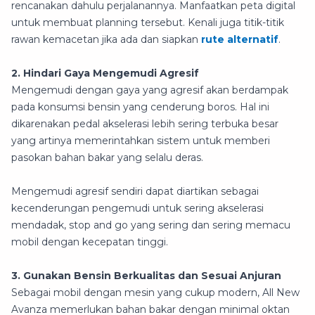
rencanakan dahulu perjalanannya. Manfaatkan peta digital
untuk membuat planning tersebut. Kenali juga titik-titik
rawan kemacetan jika ada dan siapkan
rute alternatif
.
2. Hindari Gaya Mengemudi Agresif
Mengemudi dengan gaya yang agresif akan berdampak
pada konsumsi bensin yang cenderung boros. Hal ini
dikarenakan pedal akselerasi lebih sering terbuka besar
yang artinya memerintahkan sistem untuk memberi
pasokan bahan bakar yang selalu deras.
Mengemudi agresif sendiri dapat diartikan sebagai
kecenderungan pengemudi untuk sering akselerasi
mendadak, stop and go yang sering dan sering memacu
mobil dengan kecepatan tinggi.
3. Gunakan Bensin Berkualitas dan Sesuai Anjuran
Sebagai mobil dengan mesin yang cukup modern, All New
Avanza memerlukan bahan bakar dengan minimal oktan