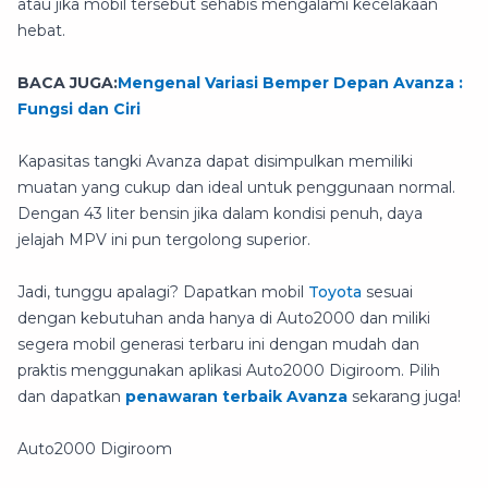
atau jika mobil tersebut sehabis mengalami kecelakaan
hebat.
BACA JUGA:
Mengenal Variasi Bemper Depan Avanza :
Fungsi dan Ciri
Kapasitas tangki Avanza dapat disimpulkan memiliki
muatan yang cukup dan ideal untuk penggunaan normal.
Dengan 43 liter bensin jika dalam kondisi penuh, daya
jelajah MPV ini pun tergolong superior.
Jadi, tunggu apalagi? Dapatkan mobil
Toyota
sesuai
dengan kebutuhan anda hanya di Auto2000 dan miliki
segera mobil generasi terbaru ini dengan mudah dan
praktis menggunakan aplikasi Auto2000 Digiroom. Pilih
dan dapatkan
penawaran terbaik Avanza
sekarang juga!
Auto2000 Digiroom