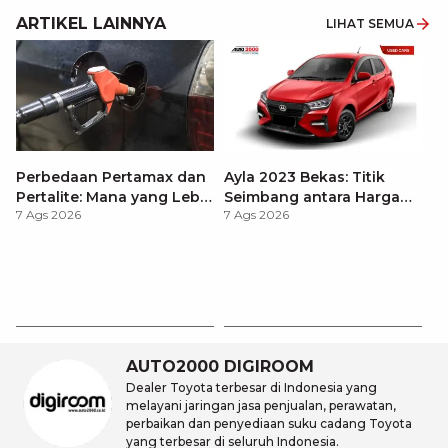
ARTIKEL LAINNYA
LIHAT SEMUA
Perbedaan Pertamax dan
Ayla 2023 Bekas: Titik
Pertalite: Mana yang Lebih
Seimbang antara Harga
7 Ags 2026
7 Ags 2026
Baik untuk Mobil Toyota
dan Pembaruan Teknologi
Anda?
Ca
K
7 
St
M
AUTO2000 DIGIROOM
Dealer Toyota terbesar di Indonesia yang
melayani jaringan jasa penjualan, perawatan,
perbaikan dan penyediaan suku cadang Toyota
yang terbesar di seluruh Indonesia.