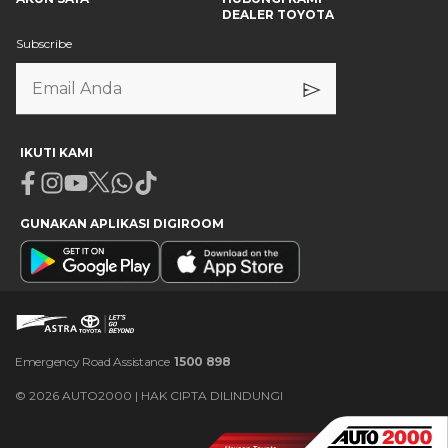
DEALER TOYOTA
Subscribe
IKUTI KAMI
Facebook
Instagram
Youtube
X
Whatsapp
Tiktok
GUNAKAN APLIKASI DIGIROOM
Emergency Road Assistance
1500 898
©
2026
AUTO2000 | HAK CIPTA DILINDUNGI