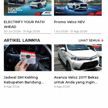
P
ELECTRIFY YOUR PATH
Promo Veloz HEV
T
AHEAD
Pe
1 
30 Jul 2026
-
31 Ags 2026
1 Jul 2026
-
31 Ags 2026
ARTIKEL LAINNYA
LIHAT SEMUA
Jadwal SIM Keliling
Avanza Veloz 2017 Bekas
Kabupaten Bandung
untuk Anda yang Ingin
6 Ags 2026
6 Ags 2026
Terbaru 2026 dan
MPV Modern
Lokasinya
T
Be
6 
M