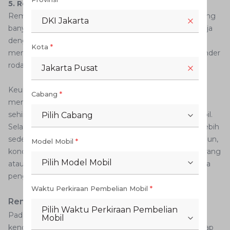
5. Rem Hidrolik
Rem hidrolik merupakan sistem pengereman yang paling
DKI Jakarta
banyak digunakan pada mobil modern. Sistem ini bekerja
dengan memanfaatkan cairan rem (brake fluid) untuk
Kota
*
menyalurkan tekanan dari pedal rem ke kaliper atau silinder
roda.
Jakarta Pusat
Keunggulan rem hidrolik adalah kemampuannya
Cabang
*
menghasilkan tekanan yang merata ke setiap roda,
sehingga pengereman menjadi lebih responsif dan stabil.
Pilih Cabang
Selain itu, sistem hidrolik memungkinkan desain yang lebih
sederhana, efisien, serta mudah dalam perawatan. Namun,
Model Mobil
*
kondisi minyak rem harus selalu dijaga agar tidak berkurang
Pilih Model Mobil
atau tercemar udara, karena dapat memengaruhi kinerja
pengereman.
Waktu Perkiraan Pembelian Mobil
*
Rem yang Digunakan Pada Mobil Toyota
Pilih Waktu Perkiraan Pembelian
Pada beberapa model terbaru, Anda akan menjumpai
Mobil
kendaraan yang menggunakan tipe rem cakram di setiap