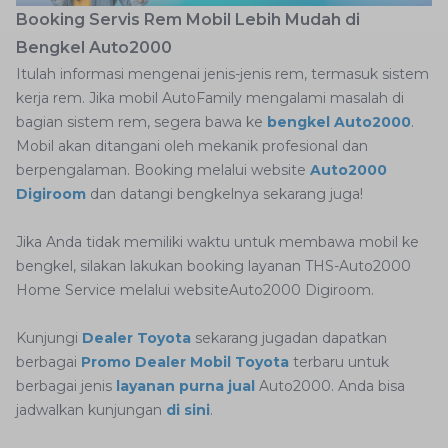
Booking Servis Rem Mobil Lebih Mudah di
Bengkel Auto2000
Itulah informasi mengenai jenis-jenis rem, termasuk sistem
kerja rem. Jika mobil AutoFamily mengalami masalah di
bagian sistem rem, segera bawa ke
bengkel Auto2000
.
Mobil akan ditangani oleh mekanik profesional dan
berpengalaman. Booking melalui website
Auto2000
Digiroom
dan datangi bengkelnya sekarang juga!
Jika Anda tidak memiliki waktu untuk membawa mobil ke
bengkel, silakan lakukan booking layanan THS-Auto2000
Home Service melalui websiteAuto2000 Digiroom.
Kunjungi
Dealer Toyota
sekarang jugadan dapatkan
berbagai
Promo Dealer Mobil Toyota
terbaru untuk
berbagai jenis
layanan purna jual
Auto2000. Anda bisa
jadwalkan kunjungan
di sini
.