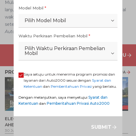
Mulai dari servis 1.000 km pertama atau satu bulan, lalu
Model Mobil
*
lanjut ke tiap kelipatan 10.000 km berikutnya dan interval
waktu antara enam bulan, 12 bulan, 18 bulan, dan
Pilih Model Mobil
seterusnya.
Auto2000
Waktu Perkiraan Pembelian Mobil
*
Pilih Waktu Perkiraan Pembelian
Mobil
PENAWARAN MOBIL BARU
PROMO TERKAIT
LIHAT SEMUA
Saya setuju untuk menerima program promosi dan
layanan dari Auto2000 sesuai dengan
Syarat dan
Ketentuan
dan
Pemberitahuan Privasi
yang berlaku.
Dengan melanjutkan, saya menyetujui
Syarat dan
Ketentuan
dan
Pemberitahuan Privasi Auto2000
P
ELECTRIFY YOUR PATH
Promo Veloz HEV
T
AHEAD
SUBMIT
Pe
1 
30 Jul 2026
-
31 Ags 2026
1 Jul 2026
-
31 Ags 2026