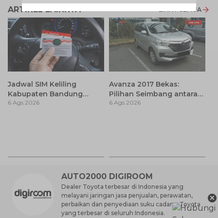
ARTIKEL LAINNYA
LIHAT SEMUA
Jadwal SIM Keliling
Avanza 2017 Bekas:
Kabupaten Bandung
Pilihan Seimbang antara
6 Ags 2026
6 Ags 2026
Terbaru 2026 dan
Harga dan Fitur Modern
Lokasinya
T
Be
6 
M
AUTO2000 DIGIROOM
Dealer Toyota terbesar di Indonesia yang
×
melayani jaringan jasa penjualan, perawatan,
perbaikan dan penyediaan suku cadang Toyota
yang terbesar di seluruh Indonesia.