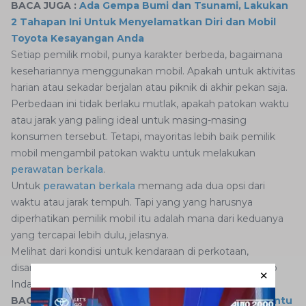
BACA JUGA :
Ada Gempa Bumi dan Tsunami, Lakukan
2 Tahapan Ini Untuk Menyelamatkan Diri dan Mobil
Toyota Kesayangan Anda
Setiap pemilik mobil, punya karakter berbeda, bagaimana
kesehariannya menggunakan mobil. Apakah untuk aktivitas
harian atau sekadar berjalan atau piknik di akhir pekan saja.
Perbedaan ini tidak berlaku mutlak, apakah patokan waktu
atau jarak yang paling ideal untuk masing-masing
konsumen tersebut. Tetapi, mayoritas lebih baik pemilik
mobil mengambil patokan waktu untuk melakukan
perawatan berkala
.
Untuk
perawatan berkala
memang ada dua opsi dari
waktu atau jarak tempuh. Tapi yang yang harusnya
diperhatikan pemilik mobil itu adalah mana dari keduanya
yang tercapai lebih dulu, jelasnya.
Melihat dari kondisi untuk kendaraan di perkotaan,
disarankan menjadikan waktu sebagai patokannya, ucap
Indah.
BACA JUGA :
Ini Yang Auto2000 Lakukan Untuk Bantu