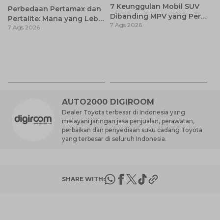
7 Keunggulan Mobil SUV
Perbedaan Pertamax dan
Dibanding MPV yang Perlu
Pertalite: Mana yang Lebih
7 Ags 2026
Anda Ketahui
7 Ags 2026
Baik untuk Mobil Toyota
Anda?
Ca
K
7 
St
M
AUTO2000 DIGIROOM
Dealer Toyota terbesar di Indonesia yang
melayani jaringan jasa penjualan, perawatan,
perbaikan dan penyediaan suku cadang Toyota
yang terbesar di seluruh Indonesia.
SHARE WITH: