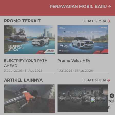
PENAWARAN MOBIL BARU
PROMO TERKAIT
LIHAT SEMUA
P
ELECTRIFY YOUR PATH
Promo Veloz HEV
T
AHEAD
Pe
1 
30 Jul 2026
-
31 Ags 2026
1 Jul 2026
-
31 Ags 2026
ARTIKEL LAINNYA
LIHAT SEMUA
×