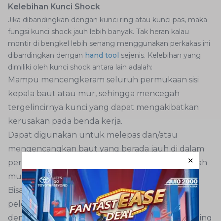
Kelebihan Kunci Shock
Jika dibandingkan dengan kunci ring atau kunci pas, maka
fungsi kunci shock jauh lebih banyak. Tak heran kalau
montir di bengkel lebih senang menggunakan perkakas ini
dibandingkan dengan
hand tool
sejenis. Kelebihan yang
dimiliki oleh kunci shock antara lain adalah:
Mampu mencengkeram seluruh permukaan sisi
kepala baut atau mur, sehingga mencegah
tergelincirnya kunci yang dapat mengakibatkan
kerusakan pada benda kerja.
Dapat digunakan untuk melepas dan/atau
mengencangkan baut yang berada jauh di dalam
permukaan dan sulit dijangkau, contohnya adalah
mur roda mobil.
Bisa dipakai bersamaan dengan beberapa alat
pelengkap lain. Contohnya adalah dipadukan
dengan kunci ratchet, extension bar, kunci T-sliding