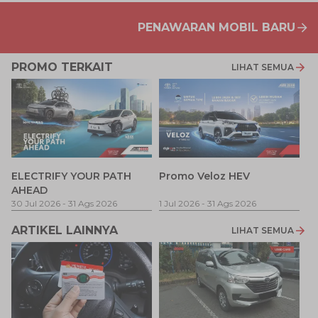
PENAWARAN MOBIL BARU
PROMO TERKAIT
LIHAT SEMUA
P
ELECTRIFY YOUR PATH
Promo Veloz HEV
T
AHEAD
Pe
1 
30 Jul 2026
-
31 Ags 2026
1 Jul 2026
-
31 Ags 2026
ARTIKEL LAINNYA
LIHAT SEMUA