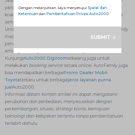
Jadi, itulah informasi seputar fungsi katalis knalpot mobil
yang perlu AutoFamily ketahui. Sebagai catatan, katalis
Dengan melanjutkan, saya menyetujui
Syarat dan
Ketentuan
dan
Pemberitahuan Privasi Auto2000
knalpot dapat mengalami penurunan kinerja karena usia
serta faktor pemakaian.
Untuk itu, selalu pastikan bahwa katalis knalpot AutoFamily
masih berfungsi dengan baik dengan cara melakukan
SUBMIT
pengecekan dan servis rutin. Termasuk melakukan cek
emisi gas buang mobil Toyota di bengkel Auto2000.
Kunjungi
Auto2000 Digiroom
sekarang juga untuk
melakukan
booking service
secara
online.
AutoFamily juga
bisa mendapatkan berbagai
Promo Dealer Mobil
Toyota
terbaru untuk berbagai
jenis layanan purna
jual
Auto2000.
Informasi dalam konten artikel ini dapat mengalami
perubahan dan perbedaan, menyesuaikan dengan
perkembangan, situasi, strategi bisnis, kemajuan
teknologi dan kebijakan tertentu tanpa pemberitahuan
terlebih dahulu.