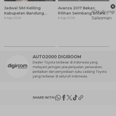
×
Jadwal SIM Keliling
Avanza 2017 Bekas:
Kabupaten Bandung
Pilihan Seimbang antara
6 Ags 2026
6 Ags 2026
Terbaru 2026 dan
Harga dan Fitur Modern
Lokasinya
T
Be
6 
M
AUTO2000 DIGIROOM
Dealer Toyota terbesar di Indonesia yang
melayani jaringan jasa penjualan, perawatan,
perbaikan dan penyediaan suku cadang Toyota
yang terbesar di seluruh Indonesia.
SHARE WITH: