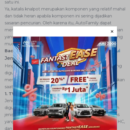
satu ini.
Ya, katalis knalpot merupakan komponen yang relatif mahal
dan tidak heran apabila komponen ini sering dijadikan
sasaran pencurian. Oleh karena itu, AutoFamily dapat
memasang alarm atau sensor untuk menghindari kejadian
yang tidak diinginkan. Selain itu, carilah tempat parkir yang
mudah diawasi oleh mata ataupun kamera CCTV.
Baca Juga:
3 Fungsi Grill Mobil yang Jarang Diketahui
Jenis-jenis Katalis Knalpot
Hingga saat ini, setidaknya ada 3 jenis katalis knalpot yang
digunakan dalam mobil dan mungkin salah satunya
merupakan katalis knalpot yang mobil AutoFamily gunakan
saat ini. Simak ketiga jenis katalis knalpot berikut ini:
1. TWC (Three-Way Catalyst)
Jenis katalis knalpot pertama dan yang paling sering
digunakan adalah TWC atau Three-Way Catalyst. Seluruh
jenis gas buang berbahaya dapat diubah menjadi zat gas
yang tidak berbahaya dan tidak berpolusi mulai dari CO, HC,
dan juga NOx.