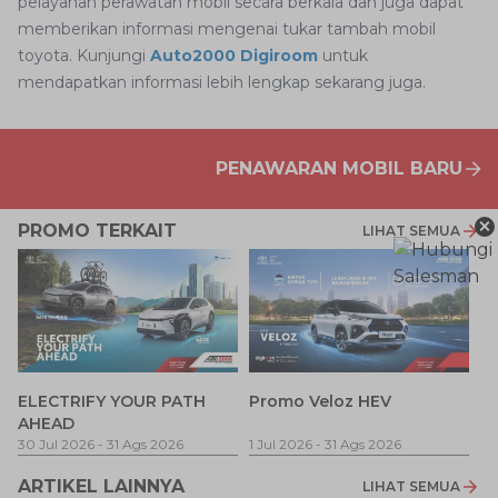
pelayanan perawatan mobil secara berkala dan juga dapat
memberikan informasi mengenai tukar tambah mobil
toyota. Kunjungi
Auto2000 Digiroom
untuk
mendapatkan informasi lebih lengkap sekarang juga.
PENAWARAN MOBIL BARU
×
PROMO TERKAIT
LIHAT SEMUA
P
ELECTRIFY YOUR PATH
Promo Veloz HEV
T
AHEAD
Pe
1 
30 Jul 2026
-
31 Ags 2026
1 Jul 2026
-
31 Ags 2026
ARTIKEL LAINNYA
LIHAT SEMUA