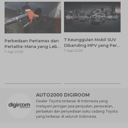
7 Keunggulan Mobil SUV
Perbedaan Pertamax dan
Dibanding MPV yang Perlu
Pertalite: Mana yang Lebih
7 Ags 2026
Anda Ketahui
7 Ags 2026
Baik untuk Mobil Toyota
Anda?
Ca
K
7 
St
M
AUTO2000 DIGIROOM
Dealer Toyota terbesar di Indonesia yang
melayani jaringan jasa penjualan, perawatan,
perbaikan dan penyediaan suku cadang Toyota
yang terbesar di seluruh Indonesia.