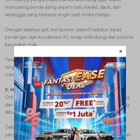
menyaring benda asing seperti batu kerikil, daun, dan
serangga yang terbawa angin saat mobil melaju.
Dengan adanya grill, komponen seperti radiator, kipas
pendingin, dan kondensor AC tetap terlindungi dari potensi
kerusakan fisik.
Tanpa grill, aliran udara yang masuk ke ruang mesin bisa
terganggu, dan hal ini berisiko menurunkan performa
mesin secara keseluruhan.
5. Menjadi Ciri Khas Desain Mobil
Grill bukan hanya elemen teknis, tapi juga bagian penting
dari tampilan mobil secara keseluruhan. Desainnya sering
dibuat unik agar terlihat khas dan mudah dikenali.
Dalam beberapa kasus, pemilihan bentuk grill
yang
salah
justru bisa mengganggu estetika atau bahkan