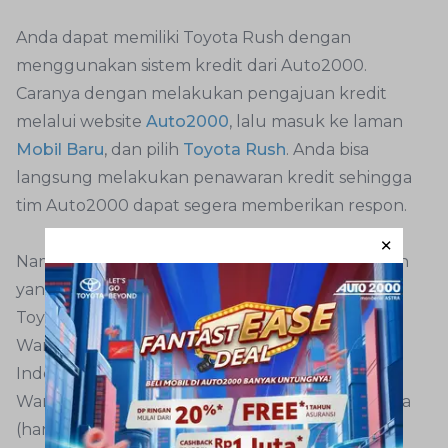
Anda dapat memiliki Toyota Rush dengan
menggunakan sistem kredit dari Auto2000.
Caranya dengan melakukan pengajuan kredit
melalui website
Auto2000
, lalu masuk ke laman
Mobil Baru
, dan pilih
Toyota Rush
. Anda bisa
langsung melakukan penawaran kredit sehingga
tim Auto2000 dapat segera memberikan respon.
Namun ada beberapa persyaratan dan dokumen
yang harus dipenuhi dalam pengajuan kredit
Toyota Rush bersama Auto2000:
Warga Negara Indonesia yang berdomisili di
Indonesia
Warga Negara Asing yang berdomisili di Indonesia
(harus memiliki Penjamin WNI/perusahaan)