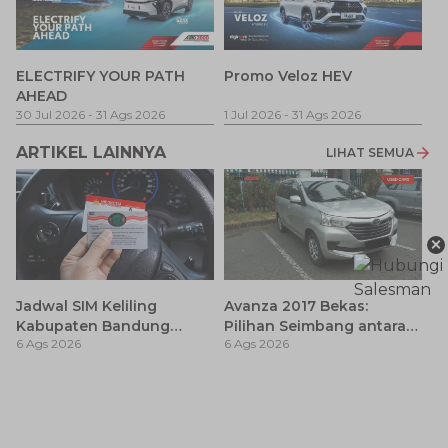
P
ELECTRIFY YOUR PATH
Promo Veloz HEV
T
AHEAD
Pe
1 
30 Jul 2026
-
31 Ags 2026
1 Jul 2026
-
31 Ags 2026
ARTIKEL LAINNYA
LIHAT SEMUA
×
Jadwal SIM Keliling
Avanza 2017 Bekas:
Kabupaten Bandung
Pilihan Seimbang antara
6 Ags 2026
6 Ags 2026
Terbaru 2026 dan
Harga dan Fitur Modern
Lokasinya
T
Be
6 
M