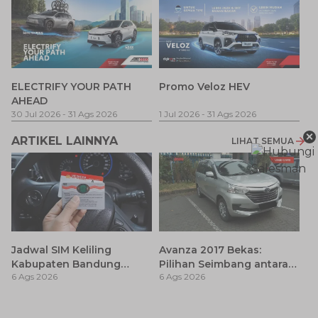
P
ELECTRIFY YOUR PATH
Promo Veloz HEV
T
AHEAD
Pe
1 
30 Jul 2026
-
31 Ags 2026
1 Jul 2026
-
31 Ags 2026
×
ARTIKEL LAINNYA
LIHAT SEMUA
Jadwal SIM Keliling
Avanza 2017 Bekas:
Kabupaten Bandung
Pilihan Seimbang antara
6 Ags 2026
6 Ags 2026
Terbaru 2026 dan
Harga dan Fitur Modern
Lokasinya
Er