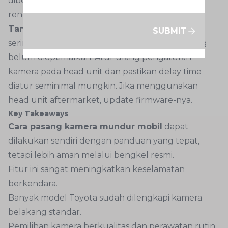
dibersihkan, kemungkinan kamera berkualitas
rendah atau sudut pemasangan tidak tepat.
Tampilan delay atau lambat muncul
Hal ini
SUBMIT
sering terjadi karena pengaturan head unit yang
belum dioptimalkan. Atur ulang pengaturan
kamera pada head unit dan pastikan delay time
diatur seminimal mungkin. Jika menggunakan
head unit aftermarket, update firmware-nya.
Key Takeaways
Cara pasang kamera mundur mobil
dapat
dilakukan sendiri dengan panduan yang tepat,
tetapi lebih aman melalui bengkel resmi.
Fitur ini sangat meningkatkan keselamatan
berkendara.
Banyak model Toyota sudah dilengkapi kamera
belakang standar.
Pemilihan kamera berkualitas dan perawatan rutin