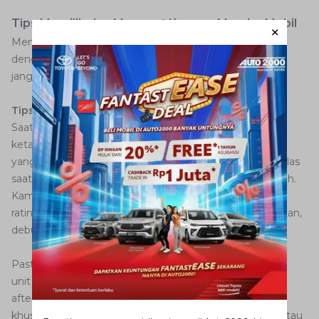
Tips Memilih dan Merawat Kamera Mundur Mobil
Memilih kamera mundur yang tepat dan merawatnya
dengan baik akan menjamin performa optimal dalam
jangka panjang. Berikut penjelasan lengkapnya.
Tips Pemilihan Kamera Mundur Mobil
Saat memilih kamera mundur, kualitas gambar dan
ketahanan produk menjadi prioritas utama. Pilih kamera
yang dilengkapi
night vision
atau infrared agar tetap jelas
saat digunakan di malam hari atau kondisi cahaya rendah.
Kamera juga harus
tahan cuaca
(waterproof) dengan
rating minimal IP67 agar tidak mudah rusak terkena hujan,
debu, atau cipratan air.
Pastikan kamera yang dipilih
kompatibel
dengan head
unit mobil Anda, baik head unit pabrikan maupun
aftermarket Android. Periksa jenis konektor (RCA atau
khusus) dan resolusi kamera agar gambar tidak pecah atau