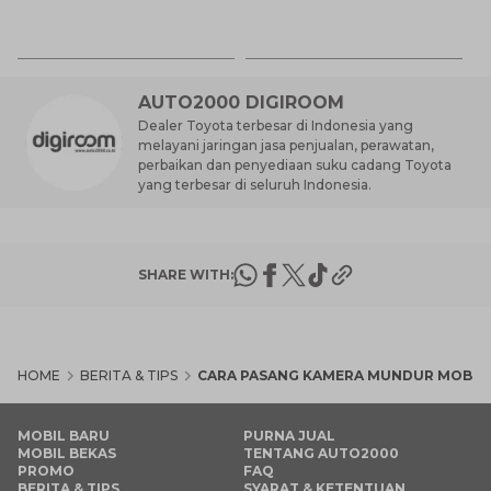
Ir
6 
T
K
P
AUTO2000 DIGIROOM
Dealer Toyota terbesar di Indonesia yang
melayani jaringan jasa penjualan, perawatan,
perbaikan dan penyediaan suku cadang Toyota
yang terbesar di seluruh Indonesia.
SHARE WITH:
HOME
BERITA & TIPS
CARA PASANG KAMERA MUNDUR MOBIL
MOBIL BARU
PURNA JUAL
MOBIL BEKAS
TENTANG AUTO2000
PROMO
FAQ
BERITA & TIPS
SYARAT & KETENTUAN