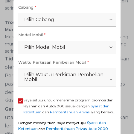
jalan berdebu atau medan kasar, lakukan pengecekan lebih
Cabang
*
sering di bengkel resmi.
Pilih Cabang
Troubleshooting Masalah Umum Pasang Kamera
Mundur
Model Mobil
*
Meskipun proses pemasangan relatif sederhana, terkadang
muncul masalah teknis. Berikut solusi untuk masalah yang
Pilih Model Mobil
sering terjadi.
Tidak ada gambar
Masalah ini biasanya disebabkan
Waktu Perkiraan Pembelian Mobil
*
oleh koneksi kabel yang longgar atau putus.
Pilih Waktu Perkiraan Pembelian
Periksa seluruh kabel RCA dan kabel power,
Mobil
pastikan sambungan ke lampu mundur berfungsi
dengan baik. Cek juga fuse yang terkait dengan
sistem kelistrikan mundur.
Saya setuju untuk menerima program promosi dan
layanan dari Auto2000 sesuai dengan
Syarat dan
Gambar buram atau tidak jernih
Penyebab
Ketentuan
dan
Pemberitahuan Privasi
yang berlaku.
utamanya adalah lensa kotor atau basah. Bersihkan
Dengan melanjutkan, saya menyetujui
Syarat dan
lensa dengan benar. Jika masih buram setelah
Ketentuan
dan
Pemberitahuan Privasi Auto2000