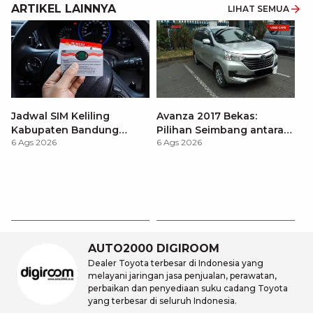
ARTIKEL LAINNYA
LIHAT SEMUA
Jadwal SIM Keliling
Avanza 2017 Bekas:
Kabupaten Bandung
Pilihan Seimbang antara
6 Ags 2026
6 Ags 2026
Terbaru 2026 dan
Harga dan Fitur Modern
Lokasinya
T
Be
6 
M
AUTO2000 DIGIROOM
Dealer Toyota terbesar di Indonesia yang
melayani jaringan jasa penjualan, perawatan,
perbaikan dan penyediaan suku cadang Toyota
yang terbesar di seluruh Indonesia.