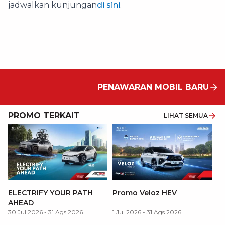
jadwalkan kunjungan
di sini
.
PENAWARAN MOBIL BARU
PROMO TERKAIT
LIHAT SEMUA
P
ELECTRIFY YOUR PATH
Promo Veloz HEV
T
AHEAD
Pe
1 
30 Jul 2026
-
31 Ags 2026
1 Jul 2026
-
31 Ags 2026