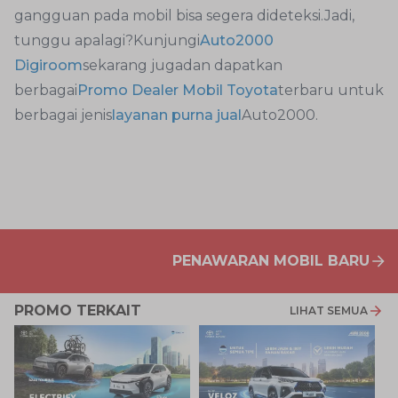
gangguan pada mobil bisa segera dideteksi.Jadi,
tunggu apalagi?Kunjungi
Auto2000
Digiroom
sekarang jugadan dapatkan
berbagai
Promo Dealer Mobil Toyota
terbaru untuk
berbagai jenis
layanan purna jual
Auto2000.
PENAWARAN MOBIL BARU
PROMO TERKAIT
LIHAT SEMUA