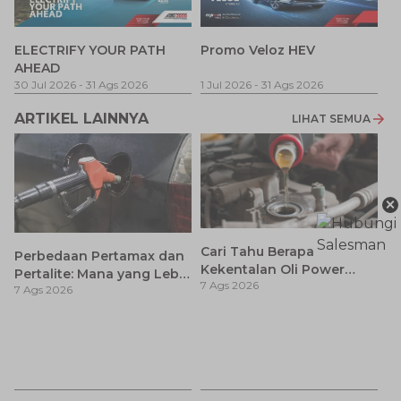
P
ELECTRIFY YOUR PATH
Promo Veloz HEV
T
AHEAD
Pe
1 
30 Jul 2026
-
31 Ags 2026
1 Jul 2026
-
31 Ags 2026
ARTIKEL LAINNYA
LIHAT SEMUA
×
Cari Tahu Berapa
Perbedaan Pertamax dan
Kekentalan Oli Power
Pertalite: Mana yang Lebih
7 Ags 2026
Steering dan Tips
7 Ags 2026
Baik untuk Mobil Toyota
Memilihnya
Anda?
Ay
S
7 
d