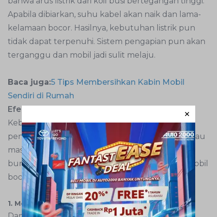
bahwa arus listrik dari koil busi bertegangan tinggi.
Apabila dibiarkan, suhu kabel akan naik dan lama-
kelamaan bocor. Hasilnya, kebutuhan listrik pun
tidak dapat terpenuhi. Sistem pengapian pun akan
terganggu dan mobil jadi sulit melaju.
Baca juga:
5 Tips Membersihkan Kabin Mobil
Sendiri di Rumah
Efek buruk akibat kabel busi mobil bocor
Kebocoran pada kabel busi mobil, apa pun itu
penyebabnya, tentu akan memicu gangguan atau
masalah. Berikut ini beberapa dampak atau efek
buruk yang biasanya timbul akibat kabel busi mobil
bocor.
1. Mesin mobil mengeluarkan percikan api
Dampak pertama akibat kebocoran kabel busi